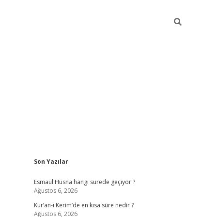
Sidebar
Son Yazılar
ilbet yeni giriş
ilbet giriş
vdcasino giriş
www.
Esmaül Hüsna hangi surede geçiyor ?
Ağustos 6, 2026
Kur’an-ı Kerim’de en kısa süre nedir ?
Ağustos 6, 2026