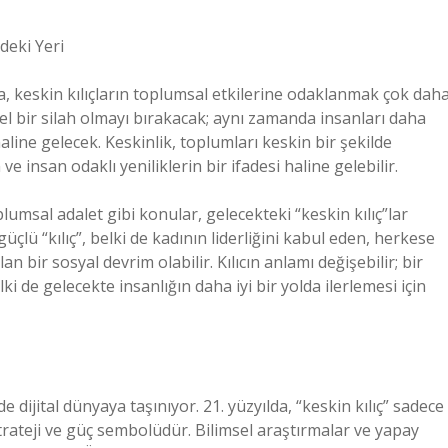
deki Yeri
, keskin kılıçların toplumsal etkilerine odaklanmak çok dah
ksel bir silah olmayı bırakacak; aynı zamanda insanları daha
line gelecek. Keskinlik, toplumları keskin bir şekilde
 insan odaklı yeniliklerin bir ifadesi haline gelebilir.
toplumsal adalet gibi konular, gelecekteki “keskin kılıç”lar
lü “kılıç”, belki de kadının liderliğini kabul eden, herkese
an bir sosyal devrim olabilir. Kılıcın anlamı değişebilir; bir
lki de gelecekte insanlığın daha iyi bir yolda ilerlemesi için
 de dijital dünyaya taşınıyor. 21. yüzyılda, “keskin kılıç” sadece
rateji ve güç sembolüdür. Bilimsel araştırmalar ve yapay