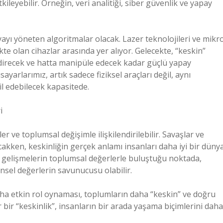
ileyebilir. Örneğin, veri analitiği, siber güvenlik ve yapay
yayı yöneten algoritmalar olacak. Lazer teknolojileri ve mikr
te olan cihazlar arasında yer alıyor. Gelecekte, “keskin”
ndirecek ve hatta manipüle edecek kadar güçlü yapay
ayarlarımız, artık sadece fiziksel araçları değil, aynı
il edebilecek kapasitede.
i
er ve toplumsal değişimle ilişkilendirilebilir. Savaşlar ve
kacakken, keskinliğin gerçek anlamı insanları daha iyi bir düny
k gelişmelerin toplumsal değerlerle buluştuğu noktada,
rensel değerlerin savunucusu olabilir.
aha etkin rol oynaması, toplumların daha “keskin” ve doğru
r bir “keskinlik”, insanların bir arada yaşama biçimlerini daha