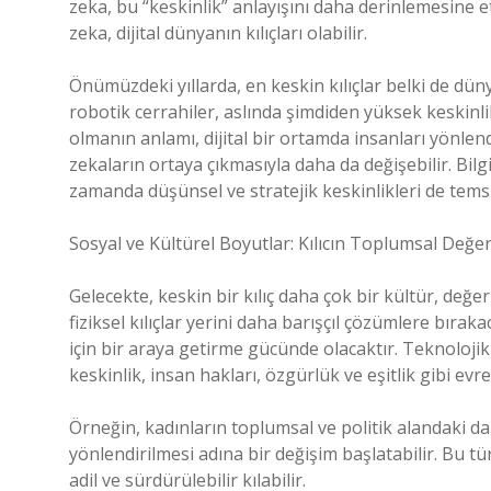
zeka, bu “keskinlik” anlayışını daha derinlemesine etk
zeka, dijital dünyanın kılıçları olabilir.
Önümüzdeki yıllarda, en keskin kılıçlar belki de dün
robotik cerrahiler, aslında şimdiden yüksek keskinlik
olmanın anlamı, dijital bir ortamda insanları yönle
zekaların ortaya çıkmasıyla daha da değişebilir. Bilgis
zamanda düşünsel ve stratejik keskinlikleri de tems
Sosyal ve Kültürel Boyutlar: Kılıcın Toplumsal Değer
Gelecekte, keskin bir kılıç daha çok bir kültür, değerl
fiziksel kılıçlar yerini daha barışçıl çözümlere bıra
için bir araya getirme gücünde olacaktır. Teknoloji
keskinlik, insan hakları, özgürlük ve eşitlik gibi ev
Örneğin, kadınların toplumsal ve politik alandaki d
yönlendirilmesi adına bir değişim başlatabilir. Bu tü
adil ve sürdürülebilir kılabilir.