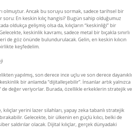
ları olmuştur. Ancak bu soruyu sormak, sadece tarihsel bir
r soru: En keskin kılıç hangisi? Bugün sahip olduğumuz
tada oldukça gelişmiş olsa da, kılıçların “keskinliği” bir
Gelecekte, keskinlik kavramı, sadece metal bir bıçakla sınırlı
ileri de göz önünde bulundurulacak. Gelin, en keskin kılıcın
irlikte keşfedelim.
ji
çelikten yapılmış, son derece ince uçlu ve son derece dayanıklı
keskinlik bir anlamda “dijitalleşebilir”. İnsanlar artık yalnızca
ere” de değer veriyorlar. Burada, özellikle erkeklerin stratejik ve
 kılıçlar yerini lazer silahları, yapay zeka tabanlı stratejik
bırakabilir. Gelecekte, bir ülkenin en güçlü kılıcı, belki de
ber saldırılar olacak. Dijital kılıçlar, gerçek dünyadaki