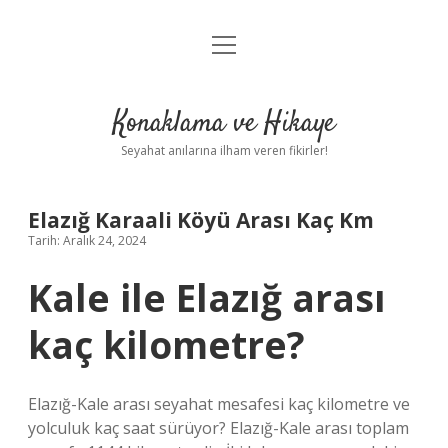
menüyü
Anasayfa
aç
Gizlilik Politikası
Konaklama ve Hikaye
Yasal Uyarı
Seyahat anılarına ilham veren fikirler!
Hakkımızda
Elazığ Karaali Köyü Arası Kaç Km
Tarih: Aralık 24, 2024
Kale ile Elazığ arası
kaç kilometre?
Elazığ-Kale arası seyahat mesafesi kaç kilometre ve
yolculuk kaç saat sürüyor? Elazığ-Kale arası toplam