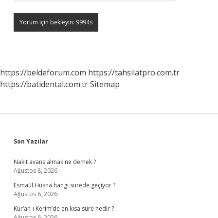
https://beldeforum.com
https://tahsilatpro.com.tr
https://batidental.com.tr
Sitemap
Sidebar
Son Yazılar
Nakit avans almak ne demek ?
Ağustos 8, 2026
Esmaül Hüsna hangi surede geçiyor ?
Ağustos 6, 2026
Kur’an-ı Kerim’de en kısa süre nedir ?
Ağustos 6, 2026