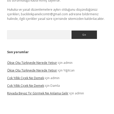
bu sorumluluğu kabul etmiş sayılırlar.
Hukuka ve yasal düzenlemelere aykırı olduğunu düşündüğünüz
içerikleri,
backlinkpanelicomtr@gmail.com
adresine bildirmeniz
halinde, ilgili içerikler yasal süre içerisinde sitemizden kaldırılacaktır.
Arama
Son yorumlar
Ökse Otu Türkiyede Nerede Yetişir
için
admin
Ökse Otu Türkiyede Nerede Yetişir
için
Yiğitcan
Çok Yıllık Çiçek Ne Demek
için
admin
Çok Yıllık Çiçek Ne Demek
için
Damla
Rüyada Beyaz Tır Görmek Ne Anlama Gelir
için
admin