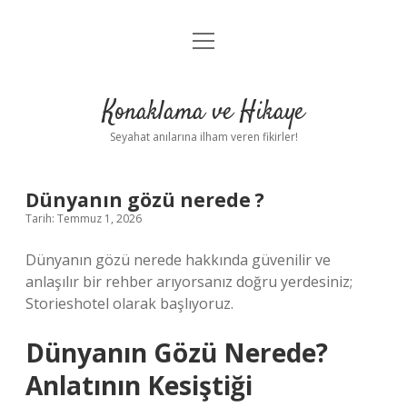
menüyü
Anasayfa
aç
Gizlilik Politikası
Konaklama ve Hikaye
Yasal Uyarı
Seyahat anılarına ilham veren fikirler!
Hakkımızda
Dünyanın gözü nerede ?
Tarih: Temmuz 1, 2026
Dünyanın gözü nerede hakkında güvenilir ve
anlaşılır bir rehber arıyorsanız doğru yerdesiniz;
Storieshotel olarak başlıyoruz.
Dünyanın Gözü Nerede?
Anlatının Kesiştiği