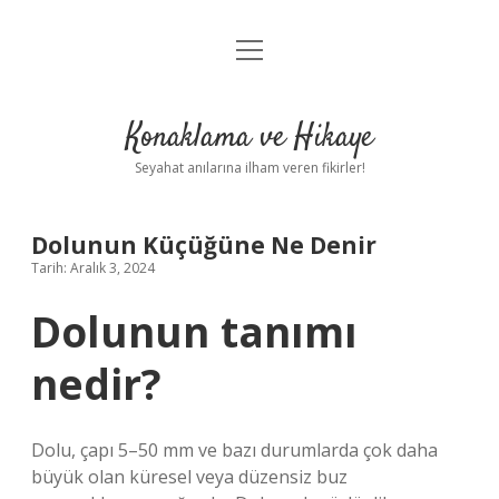
menüyü
Anasayfa
aç
Gizlilik Politikası
Konaklama ve Hikaye
Yasal Uyarı
Seyahat anılarına ilham veren fikirler!
Hakkımızda
Dolunun Küçüğüne Ne Denir
Tarih: Aralık 3, 2024
Dolunun tanımı
nedir?
Dolu, çapı 5–50 mm ve bazı durumlarda çok daha
büyük olan küresel veya düzensiz buz