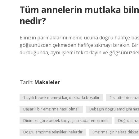
Tüm annelerin mutlaka bil
nedir?
Elinizin parmaklarını meme ucuna doğru hafifçe bastı
göğsünüzden çekmeden hafifçe sıkmayı bırakın. Birk
durduğunda, aynı işlemi tekrarlayın ve göğsünüzdeki
Tarih:
Makaleler
1 aylık bebek memeyi kaç dakikada boşaltır
2 saatte bir em
Başarılı bir emzirme nasıl olmalı
Bebeğin doğru emdiğini nası
Dinimize göre bebek kaç yaşına kadar emzirmeli
Doğru emzi
Doğru emzirme teknikleri nelerdir
Emzirme için nelere dikkat