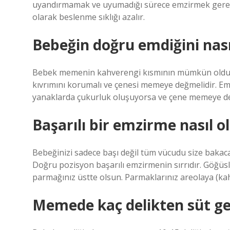
uyandırmamak ve uyumadığı sürece emzirmek gereki
olarak beslenme sıklığı azalır.
Bebeğin doğru emdiğini nası
Bebek memenin kahverengi kısmının mümkün olduğu
kıvrımını korumalı ve çenesi memeye değmelidir. E
yanaklarda çukurluk oluşuyorsa ve çene memeye değ
Başarılı bir emzirme nasıl o
Bebeğinizi sadece başı değil tüm vücudu size bakacak
Doğru pozisyon başarılı emzirmenin sırrıdır. Göğüsl
parmağınız üstte olsun. Parmaklarınız areolaya (ka
Memede kaç delikten süt ge