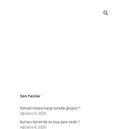
Sidebar
Son Yazılar
ilbet yeni giriş
ilbet giriş
vdcasino giriş
ww
Esmaül Hüsna hangi surede geçiyor ?
Ağustos 6, 2026
Kur’an-ı Kerim’de en kısa süre nedir ?
Ağustos 6, 2026