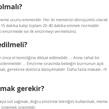
olmalı?
 meme ucunu emmesidir. Her iki memenizi dönüşümlü olarak
0-15 dakika kalıp toplam 20-40 dakika emmek normaldir.
i emzirmede ise ilk emzirmeyi vermelisiniz.
edilmeli?
nce el temizliğine dikkat edilmelidir. … Anne rahat bir
emizlenmelidir. … Emzirme sırasında bebeğin burnunun açık
malı, gerekirse doktora danışılmalıdır. Daha fazla makale…•9
pmak gerekir?
veya süt sağmak, doğru emzirme tekniğini kullanmak, meme
ı önlemek önemlidir.