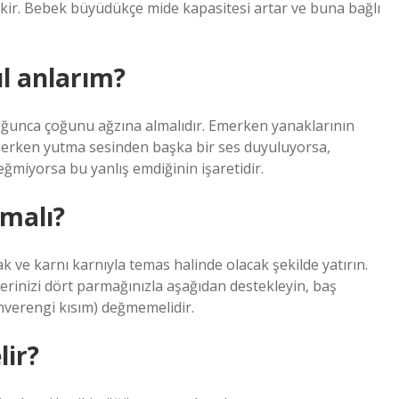
r. Bebek büyüdükçe mide kapasitesi artar ve buna bağlı
l anlarım?
nca çoğunu ağzına almalıdır. Emerken yanaklarının
merken yutma sesinden başka bir ses duyuluyorsa,
miyorsa bu yanlış emdiğinin işaretidir.
lmalı?
 ve karnı karnıyla temas halinde olacak şekilde yatırın.
erinizi dört parmağınızla aşağıdan destekleyin, baş
hverengi kısım) değmemelidir.
lir?