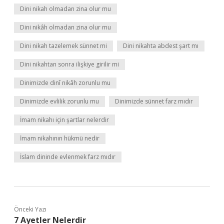
Dini nikah olmadan zina olur mu
Dini nikâh olmadan zina olur mu
Dini nikah tazelemek sünnet mi
Dini nikahta abdest şart mı
Dini nikahtan sonra ilişkiye girilir mi
Dinimizde dinî nikâh zorunlu mu
Dinimizde evlilik zorunlu mu
Dinimizde sünnet farz mıdır
İmam nikahı için şartlar nelerdir
İmam nikahının hükmü nedir
İslam dininde evlenmek farz mıdır
Önceki Yazı
7 Ayetler Nelerdir