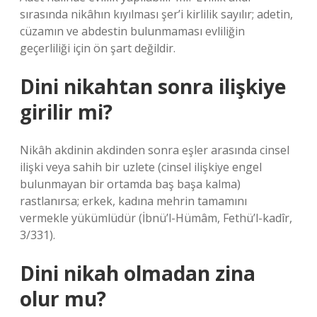
sırasında nikâhın kıyılması şer’i kirlilik sayılır; adetin,
cüzamın ve abdestin bulunmaması evliliğin
geçerliliği için ön şart değildir.
Dini nikahtan sonra ilişkiye
girilir mi?
Nikâh akdinin akdinden sonra eşler arasında cinsel
ilişki veya sahih bir uzlete (cinsel ilişkiye engel
bulunmayan bir ortamda baş başa kalma)
rastlanırsa; erkek, kadına mehrin tamamını
vermekle yükümlüdür (İbnü’l-Hümâm, Fethü’l-kadîr,
3/331).
Dini nikah olmadan zina
olur mu?