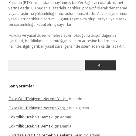
Kurumu (BTK) tarafından onaylanmış bir Yer Sağlayıcı olarak hizmet
vermektedir. Bu nedenle, sitedeki içerikleri proaktif olarak denetleme
veya araştırma yükümlülüğümüz bulunmamaktadır. Ancak, üyelerimiz
yazdıkları içeriklerin sorumluluğunu taşımakta olup, siteye üye olarak
bu sorumluluğu kabul etmiş sayılırlar.
Hukuka ve yasal düzenlemelere aykırı olduğunu düşündüğünüz
içerikleri,
backlinkpanelicomtr@gmail.com
adresine bildirmeniz
halinde, ilgili içerikler yasal süre içerisinde sitemizden kaldırılacaktır.
Arama
Son yorumlar
Ökse Otu Türkiyede Nerede Yetişir
için
admin
Ökse Otu Türkiyede Nerede Yetişir
için
Yiğitcan
Çok Yıllık Çiçek Ne Demek
için
admin
Çok Yıllık Çiçek Ne Demek
için
Damla
Rüyada Beyaz Tır Görmek Ne Anlama Gelir
için
admin