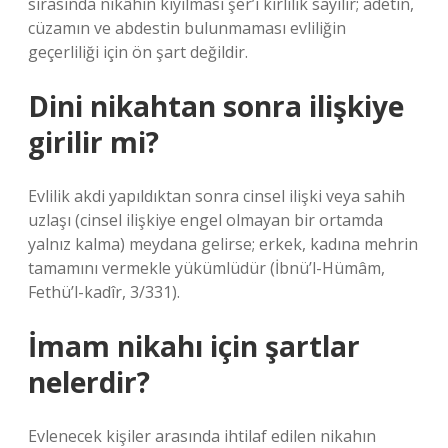
sırasında nikâhın kıyılması şer’i kirlilik sayılır; adetin,
cüzamın ve abdestin bulunmaması evliliğin
geçerliliği için ön şart değildir.
Dini nikahtan sonra ilişkiye
girilir mi?
Evlilik akdi yapıldıktan sonra cinsel ilişki veya sahih
uzlaşı (cinsel ilişkiye engel olmayan bir ortamda
yalnız kalma) meydana gelirse; erkek, kadına mehrin
tamamını vermekle yükümlüdür (İbnü’l-Hümâm,
Fethü’l-kadîr, 3/331).
İmam nikahı için şartlar
nelerdir?
Evlenecek kişiler arasında ihtilaf edilen nikahın