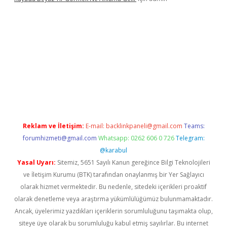
.betexper.xyz/
Reklam ve İletişim:
E-mail:
backlinkpaneli@gmail.com
Teams:
forumhizmeti@gmail.com
Whatsapp: 0262 606 0 726
Telegram:
@karabul
Yasal Uyarı:
Sitemiz, 5651 Sayılı Kanun gereğince Bilgi Teknolojileri
ve İletişim Kurumu (BTK) tarafından onaylanmış bir Yer Sağlayıcı
olarak hizmet vermektedir. Bu nedenle, sitedeki içerikleri proaktif
olarak denetleme veya araştırma yükümlülüğümüz bulunmamaktadır.
Ancak, üyelerimiz yazdıkları içeriklerin sorumluluğunu taşımakta olup,
siteye üye olarak bu sorumluluğu kabul etmiş sayılırlar. Bu internet