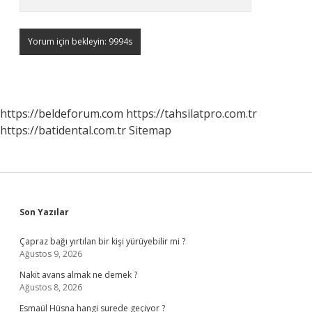
https://beldeforum.com
https://tahsilatpro.com.tr
https://batidental.com.tr
Sitemap
Sidebar
Son Yazılar
Çapraz bağı yırtılan bir kişi yürüyebilir mi ?
Ağustos 9, 2026
Nakit avans almak ne demek ?
Ağustos 8, 2026
Esmaül Hüsna hangi surede geçiyor ?