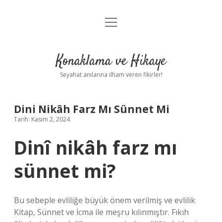
menüyü
Anasayfa
aç
Gizlilik Politikası
Konaklama ve Hikaye
Yasal Uyarı
Seyahat anılarına ilham veren fikirler!
Hakkımızda
Dini Nikâh Farz Mı Sünnet Mi
Tarih: Kasım 2, 2024
Dinî nikâh farz mı
sünnet mi?
Bu sebeple evliliğe büyük önem verilmiş ve evlilik
Kitap, Sünnet ve İcma ile meşru kılınmıştır. Fıkıh