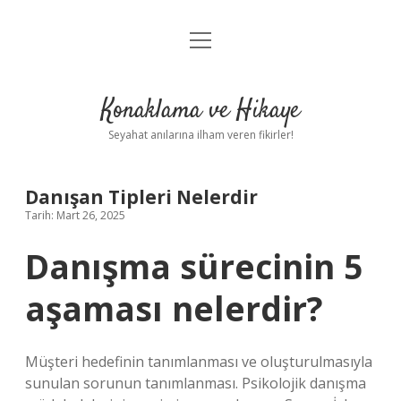
menüyü
Anasayfa
aç
Gizlilik Politikası
Konaklama ve Hikaye
Yasal Uyarı
Seyahat anılarına ilham veren fikirler!
Hakkımızda
Danışan Tipleri Nelerdir
Tarih: Mart 26, 2025
Danışma sürecinin 5
aşaması nelerdir?
Müşteri hedefinin tanımlanması ve oluşturulmasıyla
sunulan sorunun tanımlanması. Psikolojik danışma