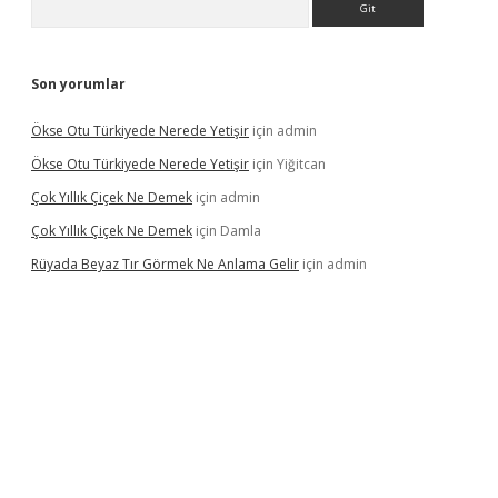
Son yorumlar
Ökse Otu Türkiyede Nerede Yetişir
için
admin
Ökse Otu Türkiyede Nerede Yetişir
için
Yiğitcan
Çok Yıllık Çiçek Ne Demek
için
admin
Çok Yıllık Çiçek Ne Demek
için
Damla
Rüyada Beyaz Tır Görmek Ne Anlama Gelir
için
admin
iş
www.betexper.xyz/