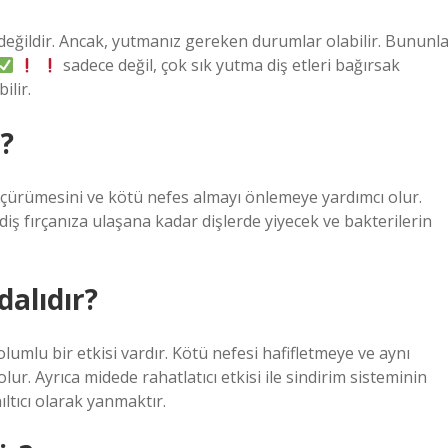
 değildir. Ancak, yutmanız gereken durumlar olabilir. Bununl
sadece değil, çok sık yutma diş etleri bağırsak
ilir.
?
diş çürümesini ve kötü nefes almayı önlemeye yardımcı olur.
ş fırçanıza ulaşana kadar dişlerde yiyecek ve bakterilerin
dalıdır?
olumlu bir etkisi vardır. Kötü nefesi hafifletmeye ve aynı
r. Ayrıca midede rahatlatıcı etkisi ile sindirim sisteminin
ıltıcı olarak yanmaktır.