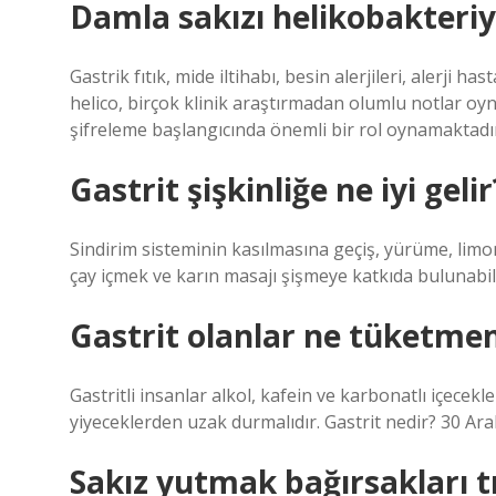
Damla sakızı helikobakteriye
Gastrik fıtık, mide iltihabı, besin alerjileri, alerji has
helico, birçok klinik araştırmadan olumlu notlar oy
şifreleme başlangıcında önemli bir rol oynamaktadı
Gastrit şişkinliğe ne iyi gelir
Sindirim sisteminin kasılmasına geçiş, yürüme, limon
çay içmek ve karın masajı şişmeye katkıda bulunabili
Gastrit olanlar ne tüketme
Gastritli insanlar alkol, kafein ve karbonatlı içecekle
yiyeceklerden uzak durmalıdır. Gastrit nedir? 30 Ara
Sakız yutmak bağırsakları t