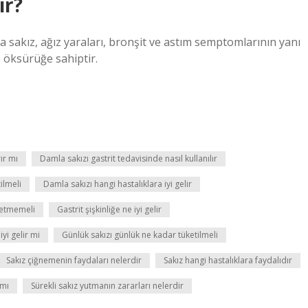
ir?
ra sakız, ağız yaraları, bronşit ve astım semptomlarının yanı
 öksürüğe sahiptir.
ır mı
Damla sakızı gastrit tedavisinde nasıl kullanılır
ilmeli
Damla sakızı hangi hastalıklara iyi gelir
ketmemeli
Gastrit şişkinliğe ne iyi gelir
yi gelir mi
Günlük sakızı günlük ne kadar tüketilmeli
Sakız çiğnemenin faydaları nelerdir
Sakız hangi hastalıklara faydalıdır
 mı
Sürekli sakız yutmanın zararları nelerdir