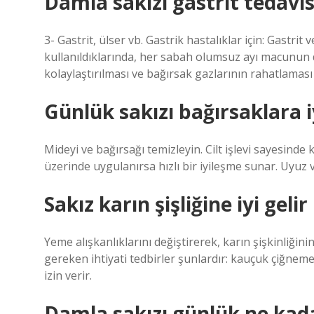
Damla sakızı gastrit tedavisi
3- Gastrit, ülser vb. Gastrik hastalıklar için: Gastrit 
kullanıldıklarında, her sabah olumsuz ayı macunun d
kolaylaştırılması ve bağırsak gazlarının rahatlaması 
Günlük sakızı bağırsaklara iy
Mideyi ve bağırsağı temizleyin. Cilt işlevi sayesinde k
üzerinde uygulanırsa hızlı bir iyileşme sunar. Uyuz 
Sakız karın şişliğine iyi gelir
Yeme alışkanlıklarını değiştirerek, karın şişkinliği
gereken ihtiyati tedbirler şunlardır: kauçuk çiğnem
izin verir.
Damla sakızı günlük ne kada