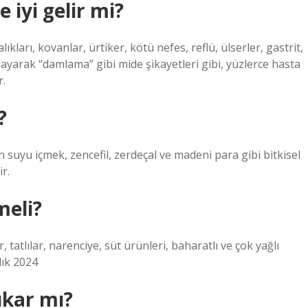
 iyi gelir mi?
talıkları, kovanlar, ürtiker, kötü nefes, reflü, ülserler, gastrit,
nayarak “damlama” gibi mide şikayetleri gibi, yüzlerce hasta
r.
?
 suyu içmek, zencefil, zerdeçal ve madeni para gibi bitkisel
r.
meli?
r, tatlılar, narenciye, süt ürünleri, baharatlı ve çok yağlı
lık 2024
ıkar mı?