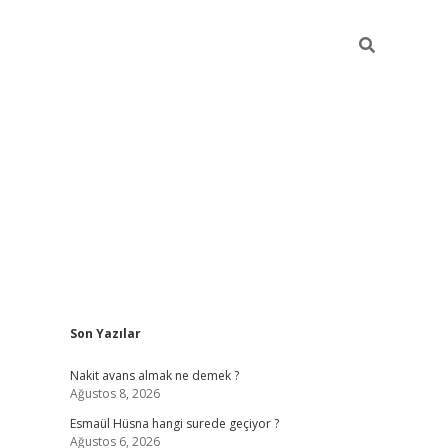
Sidebar
Son Yazılar
ilbet yeni giriş
ilbet giriş
vdcasino giriş
www.bet
Nakit avans almak ne demek ?
Ağustos 8, 2026
Esmaül Hüsna hangi surede geçiyor ?
Ağustos 6, 2026