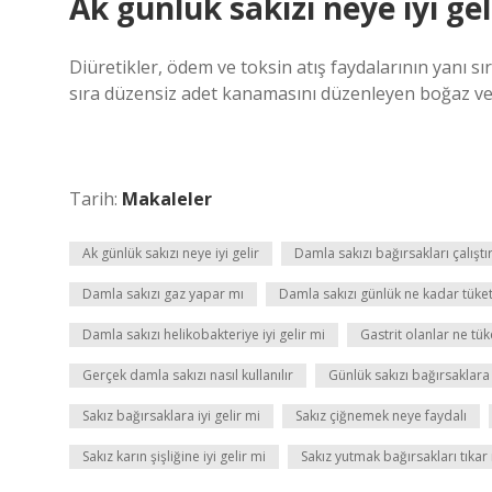
Ak günlük sakızı neye iyi gel
Diüretikler, ödem ve toksin atış faydalarının yanı sı
sıra düzensiz adet kanamasını düzenleyen boğaz ve
Tarih:
Makaleler
Ak günlük sakızı neye iyi gelir
Damla sakızı bağırsakları çalıştır
Damla sakızı gaz yapar mı
Damla sakızı günlük ne kadar tüket
Damla sakızı helikobakteriye iyi gelir mi
Gastrit olanlar ne tü
Gerçek damla sakızı nasıl kullanılır
Günlük sakızı bağırsaklara i
Sakız bağırsaklara iyi gelir mi
Sakız çiğnemek neye faydalı
Sakız karın şişliğine iyi gelir mi
Sakız yutmak bağırsakları tıkar