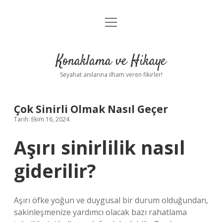
menüyü
Anasayfa
aç
Gizlilik Politikası
Konaklama ve Hikaye
Yasal Uyarı
Seyahat anılarına ilham veren fikirler!
Hakkımızda
Çok Sinirli Olmak Nasıl Geçer
Tarih: Ekim 16, 2024
Aşırı sinirlilik nasıl
giderilir?
Aşırı öfke yoğun ve duygusal bir durum olduğundan,
sakinleşmenize yardımcı olacak bazı rahatlama