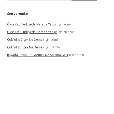
Son yorumlar
Ökse Otu Türkiyede Nerede Yetişir
için
admin
Ökse Otu Türkiyede Nerede Yetişir
için
Yiğitcan
Çok Yıllık Çiçek Ne Demek
için
admin
Çok Yıllık Çiçek Ne Demek
için
Damla
Rüyada Beyaz Tır Görmek Ne Anlama Gelir
için
admin
etexper.xyz/