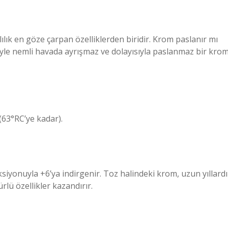
ılık en göze çarpan özelliklerden biridir. Krom paslanır mı
yle nemli havada ayrışmaz ve dolayısıyla paslanmaz bir kro
(63°RC’ye kadar).
iyonuyla +6’ya indirgenir. Toz halindeki krom, uzun yıllardı
lü özellikler kazandırır.