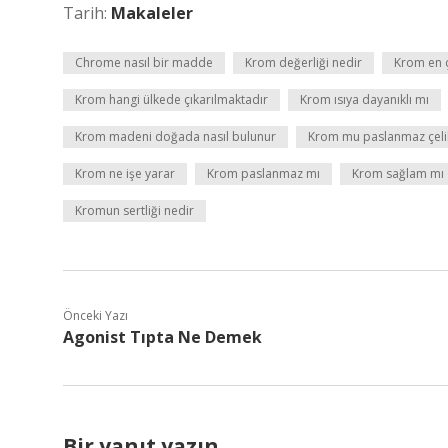
Tarih:
Makaleler
Chrome nasıl bir madde
Krom değerliği nedir
Krom en 
Krom hangi ülkede çıkarılmaktadır
Krom ısıya dayanıklı mı
Krom madeni doğada nasıl bulunur
Krom mu paslanmaz çeli
Krom ne işe yarar
Krom paslanmaz mı
Krom sağlam mı
Kromun sertliği nedir
Önceki Yazı
Agonist Tıpta Ne Demek
Bir yanıt yazın