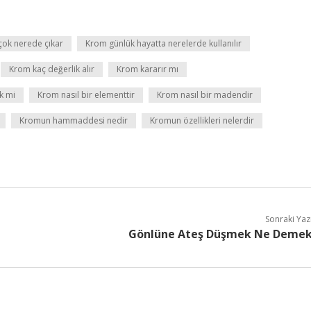
çok nerede çıkar
Krom günlük hayatta nerelerde kullanılır
Krom kaç değerlik alır
Krom kararır mı
k mi
Krom nasıl bir elementtir
Krom nasıl bir madendir
Kromun hammaddesi nedir
Kromun özellikleri nelerdir
Sonraki Yaz
Gönlüne Ateş Düşmek Ne Deme