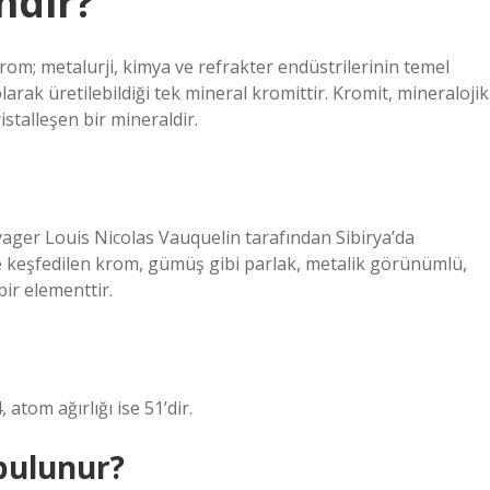
ndir?
om; metalurji, kimya ve refrakter endüstrilerinin temel
rak üretilebildiği tek mineral kromittir. Kromit, mineralojik
stalleşen bir mineraldir.
yager Louis Nicolas Vauquelin tarafından Sibirya’da
e keşfedilen krom, gümüş gibi parlak, metalik görünümlü,
bir elementtir.
tom ağırlığı ise 51’dir.
bulunur?