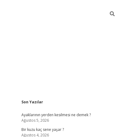
Sidebar
Son Yazılar
ilbet yeni giriş
ilbet giriş
vdcasino giriş
www.bet
Ayaklarının yerden kesilmesi ne demek ?
Ağustos 5, 2026
Bir kuzu kaç sene yaşar ?
Ağustos 4, 2026