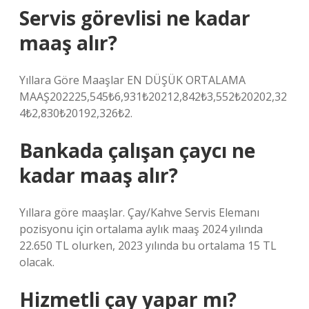
Servis görevlisi ne kadar
maaş alır?
Yıllara Göre Maaşlar EN DÜŞÜK ORTALAMA
MAAŞ202225,545₺6,931₺20212,842₺3,552₺20202,32
4₺2,830₺20192,326₺2.
Bankada çalışan çaycı ne
kadar maaş alır?
Yıllara göre maaşlar. Çay/Kahve Servis Elemanı
pozisyonu için ortalama aylık maaş 2024 yılında
22.650 TL olurken, 2023 yılında bu ortalama 15 TL
olacak.
Hizmetli çay yapar mı?