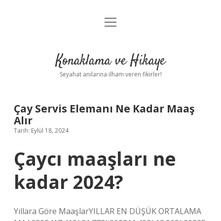
menüyü
Anasayfa
aç
Gizlilik Politikası
Konaklama ve Hikaye
Yasal Uyarı
Seyahat anılarına ilham veren fikirler!
Hakkımızda
Çay Servis Elemanı Ne Kadar Maaş
Alır
Tarih: Eylül 18, 2024
Çaycı maaşları ne
kadar 2024?
Yıllara Göre MaaşlarYILLAR EN DÜŞÜK ORTALAMA