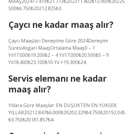
MAAŞ202417.419₺21.773₺202311.402₺13.969₺20225.
500₺6.750₺20212.825₺3.
Çaycı ne kadar maaş alır?
Çaycı Maaşları Deneyime Göre 2024Deneyim
SüresiAsgari MaaşOrtalama Maaş0 – 1
Yıl17.000₺19.200₺2 – 4 Yıl17.000₺20.500₺5 – 9
Yıl18.400₺23.100₺10 Yıl +19.300₺24.
Servis elemanı ne kadar
maaş alır?
Yıllara Göre Maaşlar: EN DÜŞÜKTEN EN YÜKSEK
YILLAR20212.847₺6.000₺20202.329₺4.750₺20192.045
₺3.750₺20181.857₺4.