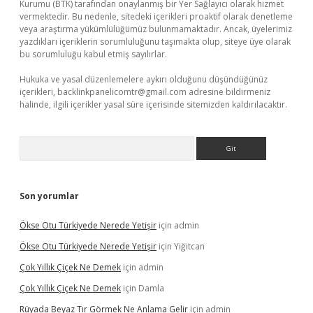
Kurumu (BTK) tarafından onaylanmış bir Yer Sağlayıcı olarak hizmet
vermektedir. Bu nedenle, sitedeki içerikleri proaktif olarak denetleme
veya araştırma yükümlülüğümüz bulunmamaktadır. Ancak, üyelerimiz
yazdıkları içeriklerin sorumluluğunu taşımakta olup, siteye üye olarak
bu sorumluluğu kabul etmiş sayılırlar.
Hukuka ve yasal düzenlemelere aykırı olduğunu düşündüğünüz
içerikleri,
backlinkpanelicomtr@gmail.com
adresine bildirmeniz
halinde, ilgili içerikler yasal süre içerisinde sitemizden kaldırılacaktır.
Arama
Son yorumlar
Ökse Otu Türkiyede Nerede Yetişir
için
admin
Ökse Otu Türkiyede Nerede Yetişir
için
Yiğitcan
Çok Yıllık Çiçek Ne Demek
için
admin
Çok Yıllık Çiçek Ne Demek
için
Damla
Rüyada Beyaz Tır Görmek Ne Anlama Gelir
için
admin