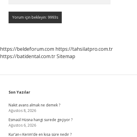
https://beldeforum.com
https://tahsilatpro.com.tr
https://batidental.com.tr
Sitemap
Sidebar
Son Yazılar
Nakit avans almak ne demek ?
Ağustos 8, 2026
Esmaül Hüsna hangi surede geçiyor ?
Ağustos 6, 2026
Kur’an-ı Kerim’de en kısa süre nedir ?