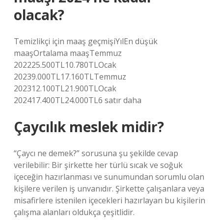
olacak?
Temizlikçi için maaş geçmişiYılEn düşük
maaşOrtalama maaşTemmuz
202225.500TL10.780TLOcak
20239.000TL17.160TLTemmuz
202312.100TL21.900TLOcak
202417.400TL24.000TL6 satır daha
Çaycılık meslek midir?
“Çaycı ne demek?” sorusuna şu şekilde cevap
verilebilir: Bir şirkette her türlü sıcak ve soğuk
içeceğin hazırlanması ve sunumundan sorumlu olan
kişilere verilen iş unvanıdır. Şirkette çalışanlara veya
misafirlere istenilen içecekleri hazırlayan bu kişilerin
çalışma alanları oldukça çeşitlidir.