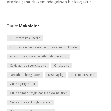
arazide çamurlu zeminde çalışan bir kavşaktır.
Tarih:
Makaleler
100 metre koşu nedir
400 metre engelli kadınlar Türkiye rekoru kimde
Atletizmde atmalar ve atlamalar nelerdir
Çekic atmada çekic kaç kg
Cirit kaç kg
Decathlon hangi spor
Disk kaç kg
Fizik nedir 9 sınıf
Gülle ağırlığı nedir
Gülle atılması fiziğin hangi alt dalına girer
Gülle atma kaç kişiyle oynanır