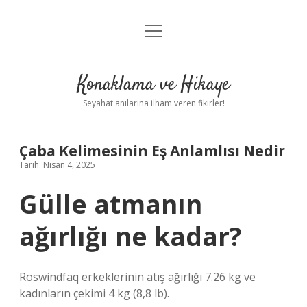
menüyü
Anasayfa
aç
Gizlilik Politikası
Konaklama ve Hikaye
Yasal Uyarı
Seyahat anılarına ilham veren fikirler!
Hakkımızda
Çaba Kelimesinin Eş Anlamlısı Nedir
Tarih: Nisan 4, 2025
Gülle atmanın
ağırlığı ne kadar?
Roswindfaq erkeklerinin atış ağırlığı 7.26 kg ve
kadınların çekimi 4 kg (8,8 lb).