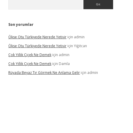
Arama
Son yorumlar
Ökse Otu Türkiyede Nerede Yetişir
için
admin
Ökse Otu Türkiyede Nerede Yetişir
için
Yiğitcan
Çok Yıllık Çiçek Ne Demek
için
admin
Çok Yıllık Çiçek Ne Demek
için
Damla
Rüyada Beyaz Tır Görmek Ne Anlama Gelir
için
admin
betexper.xyz/