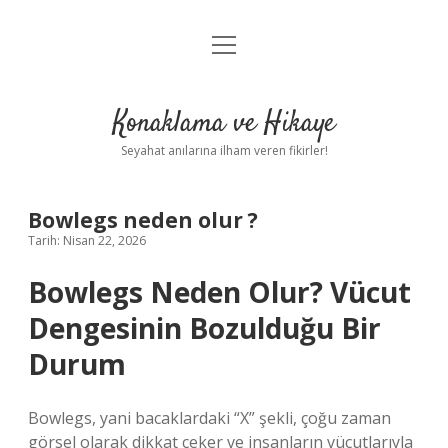
menüyü
Anasayfa
aç
Gizlilik Politikası
Konaklama ve Hikaye
Yasal Uyarı
Seyahat anılarına ilham veren fikirler!
Hakkımızda
Bowlegs neden olur ?
Tarih: Nisan 22, 2026
Bowlegs Neden Olur? Vücut
Dengesinin Bozulduğu Bir
Durum
Bowlegs, yani bacaklardaki “X” şekli, çoğu zaman
görsel olarak dikkat çeker ve insanların vücutlarıyla