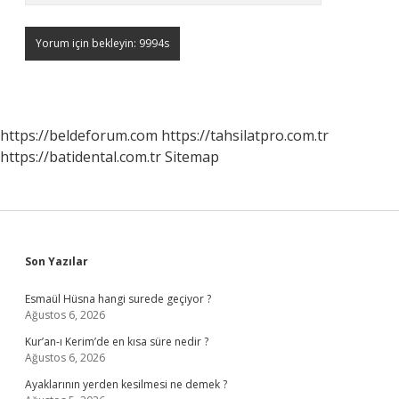
https://beldeforum.com
https://tahsilatpro.com.tr
https://batidental.com.tr
Sitemap
Sidebar
Son Yazılar
Esmaül Hüsna hangi surede geçiyor ?
Ağustos 6, 2026
Kur’an-ı Kerim’de en kısa süre nedir ?
Ağustos 6, 2026
Ayaklarının yerden kesilmesi ne demek ?