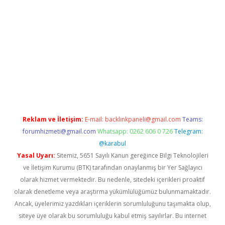
w.betexper.xyz/
Reklam ve İletişim:
E-mail:
backlinkpaneli@gmail.com
Teams:
forumhizmeti@gmail.com
Whatsapp: 0262 606 0 726
Telegram:
@karabul
Yasal Uyarı:
Sitemiz, 5651 Sayılı Kanun gereğince Bilgi Teknolojileri
ve İletişim Kurumu (BTK) tarafından onaylanmış bir Yer Sağlayıcı
olarak hizmet vermektedir. Bu nedenle, sitedeki içerikleri proaktif
olarak denetleme veya araştırma yükümlülüğümüz bulunmamaktadır.
Ancak, üyelerimiz yazdıkları içeriklerin sorumluluğunu taşımakta olup,
siteye üye olarak bu sorumluluğu kabul etmiş sayılırlar. Bu internet