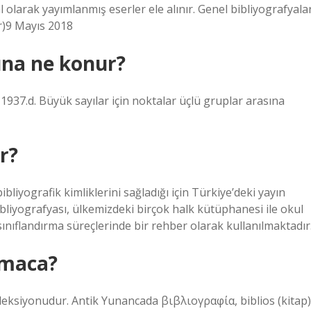
 olarak yayımlanmış eserler ele alınır. Genel bibliyografyalar
ar)9 Mayıs 2018
una ne konur?
.d. Büyük sayılar için noktalar üçlü gruplar arasına
r?
liyografik kimliklerini sağladığı için Türkiye’deki yayın
Bibliyografyası, ülkemizdeki birçok halk kütüphanesi ile okul
nıflandırma süreçlerinde bir rehber olarak kullanılmaktadır
lmaca?
oleksiyonudur. Antik Yunancada βιβλιογραφία, biblios (kitap)