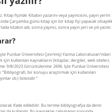
ıl yazılır?
tap fişinde: Kitabın yazarını veya yayıncısını, yayın yerini
ışında Çarşamba günü kitap için bir kitap fişi yapacak olsaydık
da kitabın adı, sonra yayıncı, sonra yayın yeri ve yılı yazılır.
arar?
İşte Purdue Üniversitesi Çevrimiçi Yazma Laboratuvarı’ndan
 için kullanılan kaynakların (kitaplar, dergiler, web siteleri,
lleme: 9/8/2023 Görüntülenme: 2696. İşte Purdue Üniversitesi
“Bibliyografi, bir konuyu araştırmak için kullanılan
ınlar vb.) listesidir.”
 olarak ifade edilebilir. Bu terime bibliyografya da denir.
ar da kullanılır. Bu kaynaklar çalışmanın sonunda