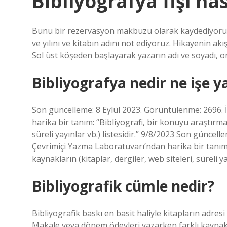
Bibliyografya fişi nas
Bunu bir rezervasyon makbuzu olarak kaydediyoruz. Ki
ve yılını ve kitabın adını not ediyoruz. Hikayenin ak
Sol üst köşeden başlayarak yazarın adı ve soyadı, orta
Bibliyografya nedir ne işe y
Son güncelleme: 8 Eylül 2023. Görüntülenme: 2696. 
harika bir tanım: “Bibliyografi, bir konuyu araştırmak
süreli yayınlar vb.) listesidir.” 9/8/2023 Son günce
Çevrimiçi Yazma Laboratuvarı’ndan harika bir tanım: 
kaynakların (kitaplar, dergiler, web siteleri, süreli yay
Bibliyografik cümle nedir?
Bibliyografik baskı en basit haliyle kitapların adresi
Makale veya dönem ödevleri yazarken farklı kaynakl