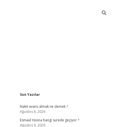
Sidebar
Son Yazılar
ilbet yeni giriş
ilbet giriş
vdcasino giriş
www.bete
Nakit avans almak ne demek ?
Ağustos 8, 2026
Esmaül Hüsna hangi surede geçiyor ?
Ağustos 6, 2026