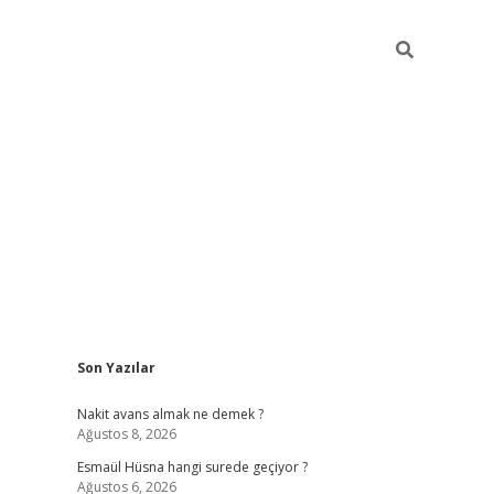
Sidebar
Son Yazılar
ilbet yeni giriş
ilbet giriş
vdcasino giriş
www.be
Nakit avans almak ne demek ?
Ağustos 8, 2026
Esmaül Hüsna hangi surede geçiyor ?
Ağustos 6, 2026