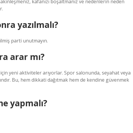
, sakinleşmeniz, kafanızı boşaltmanız ve nedenlerin neden
r.
onra yazılmalı?
dilmiş parti unutmayın.
ra arar mı?
in yeni aktiviteler arıyorlar. Spor salonunda, seyahat veya
aygındır. Bu, hem dikkati dağıtmak hem de kendine güvenmek
 ne yapmalı?