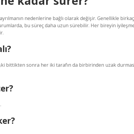
a ne kadar sürer?
ayrılmanın nedenlerine bağlı olarak değişir. Genellikle birkaç
 durumlarda, bu süreç daha uzun sürebilir. Her bireyin iyileşm
r.
lı?
şki bittikten sonra her iki tarafın da birbirinden uzak durmas
çer?
.
ker?