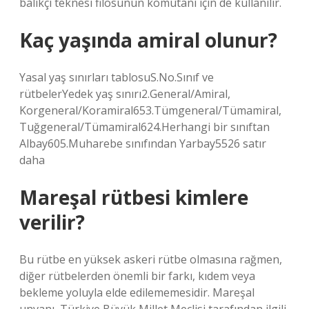
balıkçı teknesi filosunun komutanı için de kullanılır.
Kaç yaşında amiral olunur?
Yasal yaş sınırları tablosuS.No.Sınıf ve
rütbelerYedek yaş sınırı2.General/Amiral,
Korgeneral/Koramiral653.Tümgeneral/Tümamiral,
Tuğgeneral/Tümamiral624.Herhangi bir sınıftan
Albay605.Muharebe sınıfından Yarbay5526 satır
daha
Mareşal rütbesi kimlere
verilir?
Bu rütbe en yüksek askeri rütbe olmasına rağmen,
diğer rütbelerden önemli bir farkı, kıdem veya
bekleme yoluyla elde edilememesidir. Mareşal