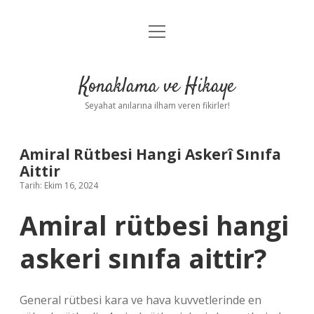
menüyü
Anasayfa
aç
Gizlilik Politikası
Konaklama ve Hikaye
Yasal Uyarı
Seyahat anılarına ilham veren fikirler!
Hakkımızda
Amiral Rütbesi Hangi Askerî Sınıfa
Aittir
Tarih: Ekim 16, 2024
Amiral rütbesi hangi
askeri sınıfa aittir?
General rütbesi kara ve hava kuvvetlerinde en