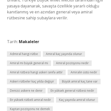
unvanı, Türkiye Büyük Millet Meclisi tarafından ilgili
yasaya dayanarak, savaşta özellikle yararlı olduğu
kanıtlanmış ve en azından general veya amiral
rütbesine sahip subaylara verilir.
Tarih:
Makaleler
Admiral hangi rütbe
Amiral kaç yaşında olunur
Amiral mi büyük general mi
Amiral pozisyonu nedir
Amiral rütbesi hangi askeri sınıfa aittir
Amiralin üstü nedir
Askeri rütbeler kaç yılda değişir
Büyük amiral kaç tane var
Denizci askere ne denir
En yüksek general rütbesi nedir
En yüksek rütbeli amiral nedir
Kaç yaşında amiral olunur
Kaptan pozisyonu ne demek