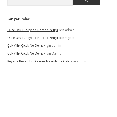
Son yorumlar
Ökse Otu Türkiyede Nerede Yetişir
için
admin
Ökse Otu Türkiyede Nerede Yetişir
için
Yiğitcan
Çok Yıllık Çiçek Ne Demek
için
admin
Çok Yıllık Çiçek Ne Demek
için
Damla
Rüyada Beyaz Tır Görmek Ne Anlama Gelir
için
admin
betexper.xyz/