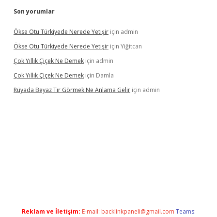
Son yorumlar
Ökse Otu Türkiyede Nerede Yetişir
için
admin
Ökse Otu Türkiyede Nerede Yetişir
için
Yiğitcan
Çok Yıllık Çiçek Ne Demek
için
admin
Çok Yıllık Çiçek Ne Demek
için
Damla
Rüyada Beyaz Tır Görmek Ne Anlama Gelir
için
admin
www.betexper.xyz/
Reklam ve İletişim:
E-mail:
backlinkpaneli@gmail.com
Teams: