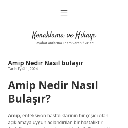
menüyü
Anasayfa
aç
Gizlilik Politikası
Konaklama ve Hikaye
Yasal Uyarı
Seyahat anılarına ilham veren fikirler!
Hakkımızda
Amip Nedir Nasıl bulaşır
Tarih: Eylül 1, 2024
Amip Nedir Nasıl
Bulaşır?
Amip
, enfeksiyon hastalıklarının bir çeşidi olan
açıklamaya uygun adlandırılan bir hastalıktır.