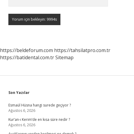
https://beldeforum.com
https://tahsilatpro.com.tr
https://batidental.com.tr
Sitemap
Sidebar
Son Yazılar
Esmaül Hüsna hangi surede geçiyor ?
Ağustos 6, 2026
Kur’an-ı Kerim’de en kısa süre nedir ?
Ağustos 6, 2026
Ayaklarının yerden kesilmesi ne demek ?