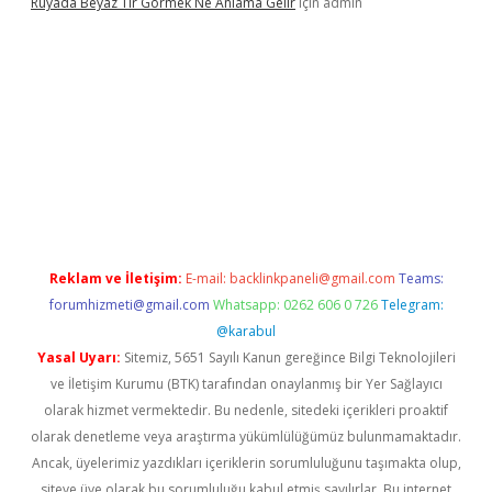
Rüyada Beyaz Tır Görmek Ne Anlama Gelir
için
admin
www.betexper.xyz/
Reklam ve İletişim:
E-mail:
backlinkpaneli@gmail.com
Teams:
forumhizmeti@gmail.com
Whatsapp: 0262 606 0 726
Telegram:
@karabul
Yasal Uyarı:
Sitemiz, 5651 Sayılı Kanun gereğince Bilgi Teknolojileri
ve İletişim Kurumu (BTK) tarafından onaylanmış bir Yer Sağlayıcı
olarak hizmet vermektedir. Bu nedenle, sitedeki içerikleri proaktif
olarak denetleme veya araştırma yükümlülüğümüz bulunmamaktadır.
Ancak, üyelerimiz yazdıkları içeriklerin sorumluluğunu taşımakta olup,
siteye üye olarak bu sorumluluğu kabul etmiş sayılırlar. Bu internet