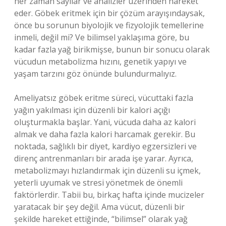
her zaman sayılar ve analizler üzerinden hareket
eder. Göbek eritmek için bir çözüm arayışındaysak,
önce bu sorunun biyolojik ve fizyolojik temellerine
inmeli, değil mi? Ve bilimsel yaklaşıma göre, bu
kadar fazla yağ birikmişse, bunun bir sonucu olarak
vücudun metabolizma hızını, genetik yapıyı ve
yaşam tarzını göz önünde bulundurmalıyız.
Ameliyatsız göbek eritme süreci, vücuttaki fazla
yağın yakılması için düzenli bir kalori açığı
oluşturmakla başlar. Yani, vücuda daha az kalori
almak ve daha fazla kalori harcamak gerekir. Bu
noktada, sağlıklı bir diyet, kardiyo egzersizleri ve
direnç antrenmanları bir arada işe yarar. Ayrıca,
metabolizmayı hızlandırmak için düzenli su içmek,
yeterli uyumak ve stresi yönetmek de önemli
faktörlerdir. Tabii bu, birkaç hafta içinde mucizeler
yaratacak bir şey değil. Ama vücut, düzenli bir
şekilde hareket ettiğinde, “bilimsel” olarak yağ