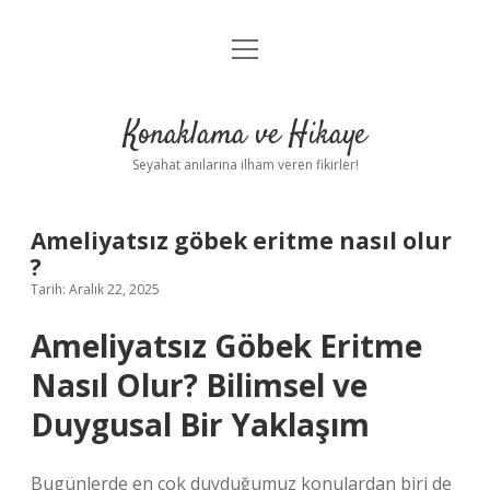
menüyü
Anasayfa
aç
Gizlilik Politikası
Konaklama ve Hikaye
Yasal Uyarı
Seyahat anılarına ilham veren fikirler!
Hakkımızda
Ameliyatsız göbek eritme nasıl olur
?
Tarih: Aralık 22, 2025
Ameliyatsız Göbek Eritme
Nasıl Olur? Bilimsel ve
Duygusal Bir Yaklaşım
Bugünlerde en çok duyduğumuz konulardan biri de