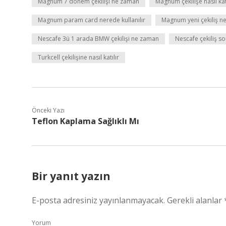
Magnum 7 dönem çekilişi ne zaman
Magnum çekilişe nasıl kat
Magnum param card nerede kullanılır
Magnum yeni çekiliş n
Nescafe 3ü 1 arada BMW çekilişi ne zaman
Nescafe çekiliş s
Turkcell çekilişine nasıl katılır
Önceki Yazı
Teflon Kaplama Sağlıklı Mı
Bir yanıt yazın
E-posta adresiniz yayınlanmayacak.
Gerekli alanlar
Yorum