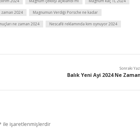
ılırım 2024
Magnum çekilişi açıklandı mı
Magnum kaç TL 2024
e zaman 2024
Magnumun Verdiği Porsche ne kadar
onuçları ne zaman 2024
Nescafé reklamında kim oynuyor 2024
Sonraki Yaz
Balık Yeni Ayi 2024 Ne Zama
*
ile işaretlenmişlerdir