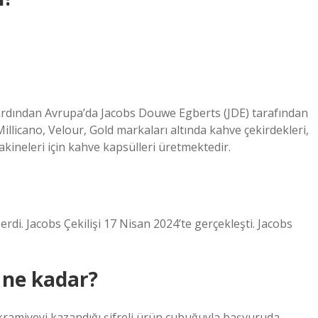
ardından Avrupa’da Jacobs Douwe Egberts (JDE) tarafından
llicano, Velour, Gold markaları altında kahve çekirdekleri,
kineleri için kahve kapsülleri üretmektedir.
rdi. Jacobs Çekilişi 17 Nisan 2024’te gerçekleşti. Jacobs
ne kadar?
ikramiyeyi kazandığı şifreli ürün çubuğuyla başvuruda