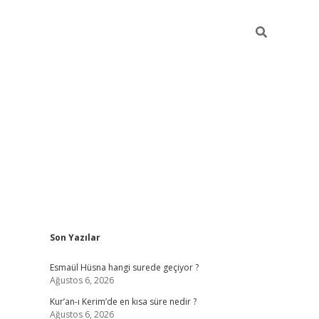
Sidebar
Son Yazılar
ilbet yeni giriş
ilbet giriş
vdcasino giriş
www.bet
Esmaül Hüsna hangi surede geçiyor ?
Ağustos 6, 2026
Kur’an-ı Kerim’de en kısa süre nedir ?
Ağustos 6, 2026