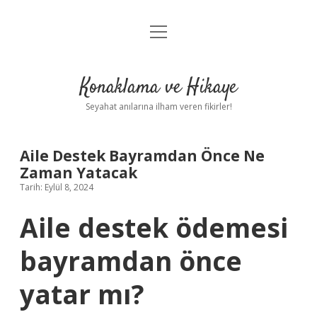
menüyü
Anasayfa
aç
Gizlilik Politikası
Konaklama ve Hikaye
Yasal Uyarı
Seyahat anılarına ilham veren fikirler!
Hakkımızda
Aile Destek Bayramdan Önce Ne
Zaman Yatacak
Tarih: Eylül 8, 2024
Aile destek ödemesi
bayramdan önce
yatar mı?