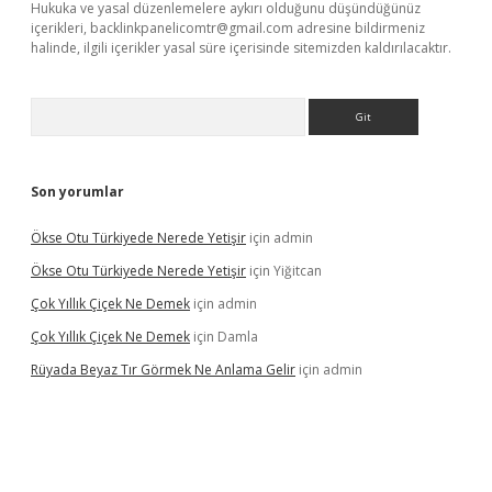
Hukuka ve yasal düzenlemelere aykırı olduğunu düşündüğünüz
içerikleri,
backlinkpanelicomtr@gmail.com
adresine bildirmeniz
halinde, ilgili içerikler yasal süre içerisinde sitemizden kaldırılacaktır.
Arama
Son yorumlar
Ökse Otu Türkiyede Nerede Yetişir
için
admin
Ökse Otu Türkiyede Nerede Yetişir
için
Yiğitcan
Çok Yıllık Çiçek Ne Demek
için
admin
Çok Yıllık Çiçek Ne Demek
için
Damla
Rüyada Beyaz Tır Görmek Ne Anlama Gelir
için
admin