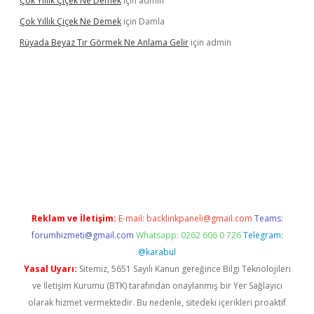
Çok Yıllık Çiçek Ne Demek
için
admin
Çok Yıllık Çiçek Ne Demek
için
Damla
Rüyada Beyaz Tır Görmek Ne Anlama Gelir
için
admin
w.betexper.xyz/
Reklam ve İletişim:
E-mail:
backlinkpaneli@gmail.com
Teams:
forumhizmeti@gmail.com
Whatsapp: 0262 606 0 726
Telegram:
@karabul
Yasal Uyarı:
Sitemiz, 5651 Sayılı Kanun gereğince Bilgi Teknolojileri
ve İletişim Kurumu (BTK) tarafından onaylanmış bir Yer Sağlayıcı
olarak hizmet vermektedir. Bu nedenle, sitedeki içerikleri proaktif