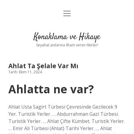
menüyü
Anasayfa
aç
Gizlilik Politikası
Konaklama ve Hikaye
Yasal Uyarı
Seyahat anılarına ilham veren fikirler!
Hakkımızda
Ahlat Ta Şelale Var Mı
Tarih: Ekim 11, 2024
Ahlatta ne var?
Ahlat Usta Sagirt Türbesi Çevresinde Gezilecek 9
Yer. Turistik Yerler. … Abdurrahman Gazi Türbesi.
Turistik Yerler. … Ahlat Çifte Kümbet. Turistik Yerler.
… Emir Ali Türbesi (Ahlat) Tarihi Yerler. … Ahlat