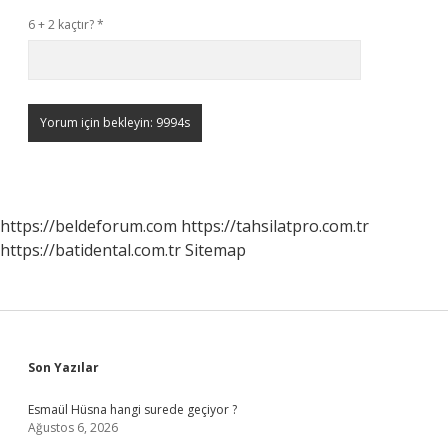
6 + 2 kaçtır?
*
https://beldeforum.com
https://tahsilatpro.com.tr
https://batidental.com.tr
Sitemap
Sidebar
Son Yazılar
Esmaül Hüsna hangi surede geçiyor ?
Ağustos 6, 2026