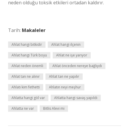
neden olduğu toksik etkileri ortadan kaldırır.
Tarih:
Makaleler
Ahlat hangi bitkidir
Ahlat hangi ilçenin
Ahlat hangi Türk boyu
Ahlat ne işe yarıyor
Ahlat neden önemli
Ahlat önceden nereye bağlıydı
Ahlat tan ne alınır
Ahlat tan ne yapılır
Ahlatı kim fethetti
Ahlatın neyi meşhur
Ahlatta hangi göl var
Ahlatta hangi savaş yapıldı
Ahlatta ne var
Bitlis Alevi mi