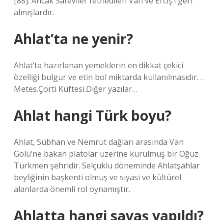
[88]. Ancak Safeviler fethedilen Van ve Erciş’i geri
almışlardır.
Ahlat’ta ne yenir?
Ahlat’ta hazırlanan yemeklerin en dikkat çekici
özelliği bulgur ve etin bol miktarda kullanılmasıdır. …
Metes.Çorti Küftesi.Diğer yazılar…
Ahlat hangi Türk boyu?
Ahlat, Sübhan ve Nemrut dağları arasında Van
Gölü’ne bakan platolar üzerine kurulmuş bir Oğuz
Türkmen şehridir. Selçuklu döneminde Ahlatşahlar
beyliğinin başkenti olmuş ve siyasi ve kültürel
alanlarda önemli rol oynamıştır.
Ahlatta hangi savaş yapıldı?