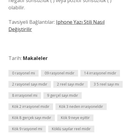
negatif sonsuzluk ( ) veya pozitif sonsuzluk ( )
olabilir.
Tavsiyeli Bağlantılar:
Iphone Yazı Stili Nasıl
Değiştirilir
Tarih:
Makaleler
0 rasyonel mi
09 rasyonel midir
14 irrasyonel midir
2 rasyonel sayı mıdır
2 reel sayı mıdır
3 5 reel sayı mı
8 irrasyonel mi
9 gerçel sayı mıdır
Kök 2 irrasyonel midir
Kök 3 neden irrasyoneldir
Kök 8 gerçek sayı mıdır
Kök 9 neye eşittir
Kök 9 rasyonel mi
Köklü sayılar reel midir