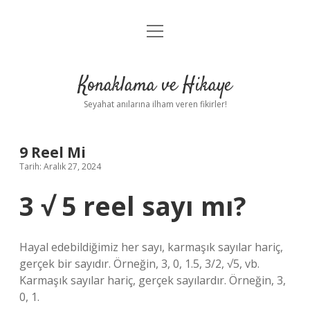
menüyü
Anasayfa
aç
Gizlilik Politikası
Konaklama ve Hikaye
Yasal Uyarı
Seyahat anılarına ilham veren fikirler!
Hakkımızda
9 Reel Mi
Tarih: Aralık 27, 2024
3 √ 5 reel sayı mı?
Hayal edebildiğimiz her sayı, karmaşık sayılar hariç,
gerçek bir sayıdır. Örneğin, 3, 0, 1.5, 3/2, √5, vb.
Karmaşık sayılar hariç, gerçek sayılardır. Örneğin, 3,
0, 1.