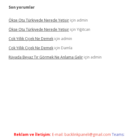
Son yorumlar
Ökse Otu Türkiyede Nerede Yetişir
için
admin
Ökse Otu Türkiyede Nerede Yetişir
için
Yiğitcan
Çok Yıllık Çiçek Ne Demek
için
admin
Çok Yıllık Çiçek Ne Demek
için
Damla
Rüyada Beyaz Tır Görmek Ne Anlama Gelir
için
admin
w.betexper.xyz/
Reklam ve İletişim:
E-mail:
backlinkpaneli@gmail.com
Teams: