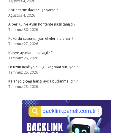
Ağustos 4, 2026
Aprin tarım ilacı ne işe yarar ?
Ağustos 4, 2026
Alper Kul ve Aylin Kontente nasıl tanıştı ?
Temmuz 30, 2026
Kükürtlü sabunun yan etkileri nelerdir ?
Temmuz 27, 2026
Klavye ayarları nasıl açılır ?
Temmuz 25, 2026
En uzun uçak yolculuğu kaç saat sürüyor ?
Temmuz 25, 2026
Kalanşo çiçeği hangi ayda budanmalıdır ?
Temmuz 23, 2026