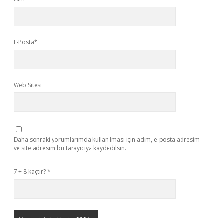
E-Posta*
Web Sitesi
Daha sonraki yorumlarımda kullanılması için adım, e-posta adresim
ve site adresim bu tarayıcıya kaydedilsin.
7 + 8 kaçtır?
*