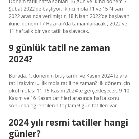
Dönem tatili hafta sonları 16 gün ve ikinci dönem 7
Şubat 2022’de başlıyor. İkinci mola 11 ve 15 Nisan
2022 arasında verilmiştir. 18 Nisan 2022’de başlayan
ikinci dönem 17 Haziran’da tamamlanacak , 2022 ve
11 haftalık bir yaz tatili başlayacak.
9 günlük tatil ne zaman
2024?
Burada, 1. dönemin bitiş tarihi ve Kasım 2024’te ara
tatil takvimi … İlk mola tatili ne zaman? İlk dönem için
okul molası 11-15 Kasım 2024’te gerçekleşecek. 9-10
Kasım ve 16 Kasım tarihleri ​​arasında hafta sonu
sonunda öğrencilerin toplam 9 gün tatilleri var.
2024 yılı resmi tatiller hangi
günler?