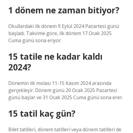
1 dönem ne zaman bitiyor?
Okullardaki ilk dönem 9 Eylül 2024 Pazartesi günü
başladı. Takvime göre, ilk dönem 17 Ocak 2025
Cuma günü sona eriyor.
15 tatile ne kadar kaldı
2024?
Dönemin ilk molası 11-15 Kasım 2024 arasında
gerçekleşir. Dönem günü 20 Ocak 2025 Pazartesi
günü başlar ve 31 Ocak 2025 Cuma günü sona erer.
15 tatil kaç gün?
Bilet tatilleri, dönem tatilleri veya dönem tatilleri de