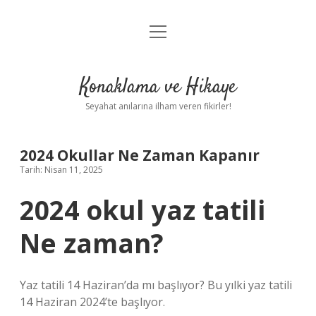
menüyü
Anasayfa
aç
Gizlilik Politikası
Konaklama ve Hikaye
Yasal Uyarı
Seyahat anılarına ilham veren fikirler!
Hakkımızda
2024 Okullar Ne Zaman Kapanır
Tarih: Nisan 11, 2025
2024 okul yaz tatili
Ne zaman?
Yaz tatili 14 Haziran’da mı başlıyor? Bu yılki yaz tatili
14 Haziran 2024’te başlıyor.