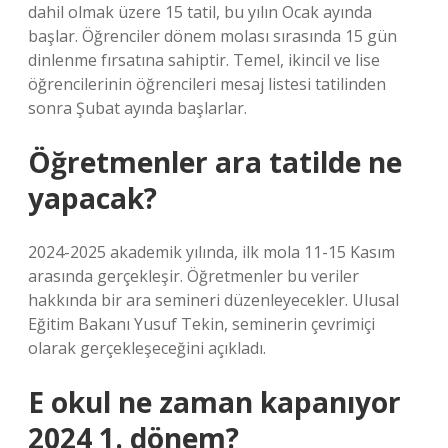
dahil olmak üzere 15 tatil, bu yılın Ocak ayında
başlar. Öğrenciler dönem molası sırasında 15 gün
dinlenme fırsatına sahiptir. Temel, ikincil ve lise
öğrencilerinin öğrencileri mesaj listesi tatilinden
sonra Şubat ayında başlarlar.
Öğretmenler ara tatilde ne
yapacak?
2024-2025 akademik yılında, ilk mola 11-15 Kasım
arasında gerçekleşir. Öğretmenler bu veriler
hakkında bir ara semineri düzenleyecekler. Ulusal
Eğitim Bakanı Yusuf Tekin, seminerin çevrimiçi
olarak gerçekleşeceğini açıkladı.
E okul ne zaman kapanıyor
2024 1. dönem?