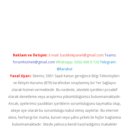
.betexper.xyz/
Reklam ve İletişim:
E-mail:
backlinkpaneli@gmail.com
Teams:
forumhizmeti@gmail.com
Whatsapp: 0262 606 0 726
Telegram:
@karabul
Yasal Uyarı:
Sitemiz, 5651 Sayılı Kanun gereğince Bilgi Teknolojileri
ve İletişim Kurumu (BTK) tarafından onaylanmış bir Yer Sağlayıcı
olarak hizmet vermektedir. Bu nedenle, sitedeki içerikleri proaktif
olarak denetleme veya araştırma yükümlülüğümüz bulunmamaktadır.
Ancak, üyelerimiz yazdıkları içeriklerin sorumluluğunu taşımakta olup,
siteye üye olarak bu sorumluluğu kabul etmiş sayılırlar. Bu internet
sitesi, herhangi bir marka, kurum veya şahıs şirketi ile hiçbir bağlantısı
bulunmamaktadır. Sitede yalnızca kendi hazırladığımız makaleler