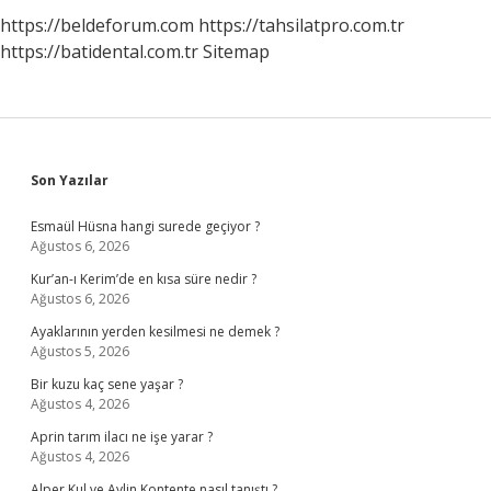
https://beldeforum.com
https://tahsilatpro.com.tr
https://batidental.com.tr
Sitemap
Sidebar
Son Yazılar
Esmaül Hüsna hangi surede geçiyor ?
Ağustos 6, 2026
Kur’an-ı Kerim’de en kısa süre nedir ?
Ağustos 6, 2026
Ayaklarının yerden kesilmesi ne demek ?
Ağustos 5, 2026
Bir kuzu kaç sene yaşar ?
Ağustos 4, 2026
Aprin tarım ilacı ne işe yarar ?
Ağustos 4, 2026
Alper Kul ve Aylin Kontente nasıl tanıştı ?