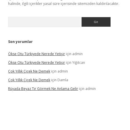
halinde, ilgili içerikler yasal süre içerisinde sitemizden kaldırılacaktır.
Arama
Son yorumlar
Ökse Otu Türkiyede Nerede Yetişir
için
admin
Ökse Otu Türkiyede Nerede Yetişir
için
Yiğitcan
Çok Yıllık Çiçek Ne Demek
için
admin
Çok Yıllık Çiçek Ne Demek
için
Damla
Rüyada Beyaz Tır Görmek Ne Anlama Gelir
için
admin