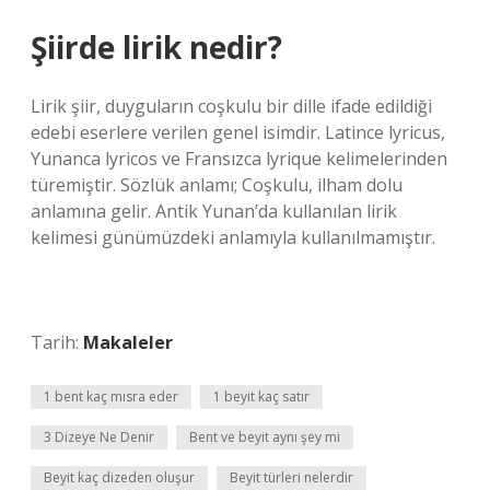
Şiirde lirik nedir?
Lirik şiir, duyguların coşkulu bir dille ifade edildiği
edebi eserlere verilen genel isimdir. Latince lyricus,
Yunanca lyricos ve Fransızca lyrique kelimelerinden
türemiştir. Sözlük anlamı; Coşkulu, ilham dolu
anlamına gelir. Antik Yunan’da kullanılan lirik
kelimesi günümüzdeki anlamıyla kullanılmamıştır.
Tarih:
Makaleler
1 bent kaç mısra eder
1 beyit kaç satır
3 Dizeye Ne Denir
Bent ve beyit aynı şey mi
Beyit kaç dizeden oluşur
Beyit türleri nelerdir