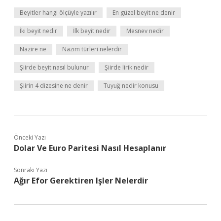
Beyitler hangi ölçüyle yazılır
En güzel beyit ne denir
İki beyit nedir
İlk beyit nedir
Mesnev nedir
Nazire ne
Nazım türleri nelerdir
Şiirde beyit nasıl bulunur
Şiirde lirik nedir
Şiirin 4 dizesine ne denir
Tuyuğ nedir konusu
Önceki Yazı
Dolar Ve Euro Paritesi Nasıl Hesaplanır
Sonraki Yazı
Ağır Efor Gerektiren Işler Nelerdir