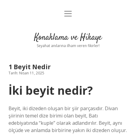
menüyü
Anasayfa
aç
Gizlilik Politikası
Konaklama ve Hikaye
Yasal Uyarı
Seyahat anılarına ilham veren fikirler!
Hakkımızda
1 Beyit Nedir
Tarih: Nisan 11, 2025
İki beyit nedir?
Beyit, iki dizeden oluşan bir şiir parçasıdır. Divan
şiirinin temel dize birimi olan beyit, Batı
edebiyatında “kuple” olarak adlandırılır. Beyit, aynı
ölçüde ve anlamda birbirine yakın iki dizeden oluşur.