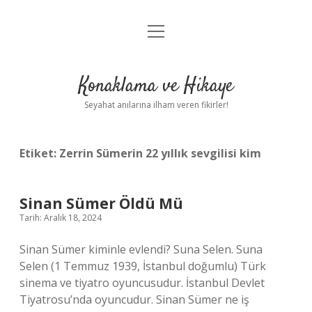
menüyü
Anasayfa
aç
Gizlilik Politikası
Konaklama ve Hikaye
Yasal Uyarı
Seyahat anılarına ilham veren fikirler!
Hakkımızda
Etiket:
Zerrin Sümerin 22 yıllık sevgilisi kim
Sinan Sümer Öldü Mü
Tarih: Aralık 18, 2024
Sinan Sümer kiminle evlendi? Suna Selen. Suna
Selen (1 Temmuz 1939, İstanbul doğumlu) Türk
sinema ve tiyatro oyuncusudur. İstanbul Devlet
Tiyatrosu’nda oyuncudur. Sinan Sümer ne iş