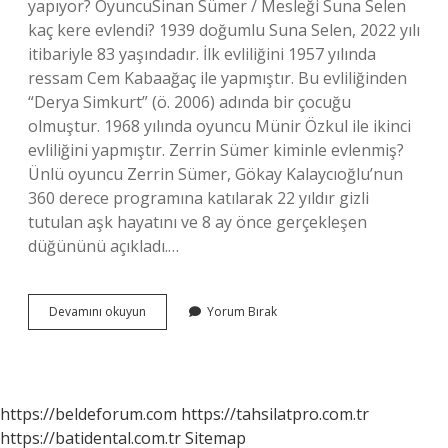
yapıyor? OyuncuSinan Sümer / Mesleği Suna Selen
kaç kere evlendi? 1939 doğumlu Suna Selen, 2022 yılı
itibariyle 83 yaşındadır. İlk evliliğini 1957 yılında
ressam Cem Kabaağaç ile yapmıştır. Bu evliliğinden
“Derya Simkurt” (ö. 2006) adında bir çocuğu
olmuştur. 1968 yılında oyuncu Münir Özkul ile ikinci
evliliğini yapmıştır. Zerrin Sümer kiminle evlenmiş?
Ünlü oyuncu Zerrin Sümer, Gökay Kalaycıoğlu’nun
360 derece programına katılarak 22 yıldır gizli
tutulan aşk hayatını ve 8 ay önce gerçekleşen
düğününü açıkladı.…
Sinan
Devamını okuyun
Yorum Bırak
Sümer
Öldü
Mü
https://beldeforum.com
https://tahsilatpro.com.tr
https://batidental.com.tr
Sitemap