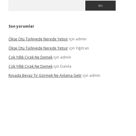
Arama
Son yorumlar
Ökse Otu Türkiyede Nerede Yetişir
için
admin
Ökse Otu Türkiyede Nerede Yetişir
için
Yiğitcan
Çok Yıllık Çiçek Ne Demek
için
admin
Çok Yıllık Çiçek Ne Demek
için
Damla
Rüyada Beyaz Tır Görmek Ne Anlama Gelir
için
admin
lbet giriş
vdcasino giriş
www.betexper.xyz/