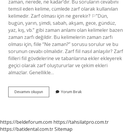
zaman, nerede, ne kadar’dır. Bu soruların cevabını
temsil eden kelime, cümlede zarf olarak kullanılan
kelimedir. Zarf olması için ne gerekir? ⚐”Dün,
bugün, yarın, şimdi, sabah, akşam, gece, gündüz,
yaz, kış, vb.” gibi zaman anlamı olan kelimeler bazen
zaman zarfı değildir. Bu kelimelerin zaman zarfı
olması için, fiile “Ne zaman?” sorusu sorulur ve bu
sorunun cevabı olmalıdır. Zarf fiil nasıl anlaşılır? Zarf
fiilleri fiil gövdelerine ve tabanlarına ekler ekleyerek
geçici olarak zarf oluştururlar ve çekim ekleri
almazlar. Genellikle…
Bir
Devamını okuyun
Yorum Bırak
Kelimenin
Zarf
Olduğunu
Nasıl
Anlarız
https://beldeforum.com
https://tahsilatpro.com.tr
https://batidental.com.tr
Sitemap