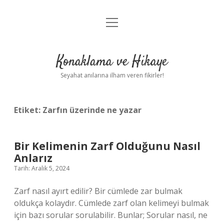
menüyü
Anasayfa
aç
Gizlilik Politikası
Konaklama ve Hikaye
Yasal Uyarı
Seyahat anılarına ilham veren fikirler!
Hakkımızda
Etiket:
Zarfın üzerinde ne yazar
Bir Kelimenin Zarf Olduğunu Nasıl
Anlarız
Tarih: Aralık 5, 2024
Zarf nasıl ayırt edilir? Bir cümlede zar bulmak
oldukça kolaydır. Cümlede zarf olan kelimeyi bulmak
için bazı sorular sorulabilir. Bunlar; Sorular nasıl, ne