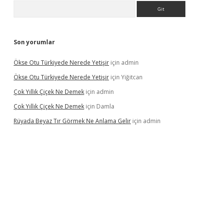
Arama
Son yorumlar
Ökse Otu Türkiyede Nerede Yetişir
için
admin
Ökse Otu Türkiyede Nerede Yetişir
için
Yiğitcan
Çok Yıllık Çiçek Ne Demek
için
admin
Çok Yıllık Çiçek Ne Demek
için
Damla
Rüyada Beyaz Tır Görmek Ne Anlama Gelir
için
admin
casino giriş
www.betexper.xyz/