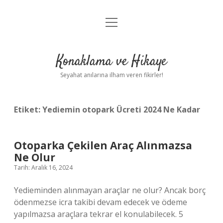
menüyü
Anasayfa
aç
Gizlilik Politikası
Konaklama ve Hikaye
Yasal Uyarı
Seyahat anılarına ilham veren fikirler!
Hakkımızda
Etiket:
Yediemin otopark Ücreti 2024 Ne Kadar
Otoparka Çekilen Araç Alınmazsa
Ne Olur
Tarih: Aralık 16, 2024
Yedieminden alınmayan araçlar ne olur? Ancak borç
ödenmezse icra takibi devam edecek ve ödeme
yapılmazsa araçlara tekrar el konulabilecek. 5