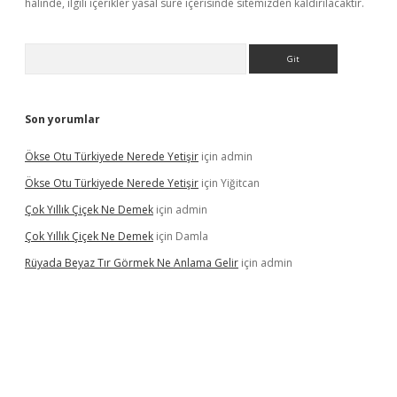
halinde, ilgili içerikler yasal süre içerisinde sitemizden kaldırılacaktır.
Arama
Son yorumlar
Ökse Otu Türkiyede Nerede Yetişir
için
admin
Ökse Otu Türkiyede Nerede Yetişir
için
Yiğitcan
Çok Yıllık Çiçek Ne Demek
için
admin
Çok Yıllık Çiçek Ne Demek
için
Damla
Rüyada Beyaz Tır Görmek Ne Anlama Gelir
için
admin