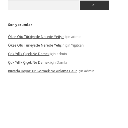
Arama
Son yorumlar
Ökse Otu Türkiyede Nerede Yetişir
için
admin
Ökse Otu Türkiyede Nerede Yetişir
için
Yiğitcan
Çok Yıllık Çiçek Ne Demek
için
admin
Çok Yıllık Çiçek Ne Demek
için
Damla
Rüyada Beyaz Tır Görmek Ne Anlama Gelir
için
admin
iş
ilbet giriş
vdcasino giriş
www.betexper.xyz/