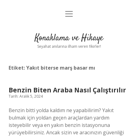
menüyü
Anasayfa
aç
Gizlilik Politikası
Konaklama ve Hikaye
Yasal Uyarı
Seyahat anılarına ilham veren fikirler!
Hakkımızda
Etiket:
Yakıt biterse marş basar mı
Benzin Biten Araba Nasıl Çalıştırılır
Tarih: Aralık 5, 2024
Benzin bitti yolda kaldım ne yapabilirim? Yakıt
bulmak için yoldan geçen araçlardan yardım
isteyebilir veya en yakın benzin istasyonuna
yürüyebilirsiniz. Ancak sizin ve aracınızın güvenliği