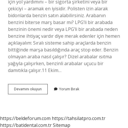
için yol yardımını – bir sigorta şirketini veya bir
çekiciyi – aramak en iyisidir. Polisten izin alarak
bidonlarda benzin satın alabilirsiniz. Arabanın
benzini biterse marş basar mı? LPG’li bir arabada
benzinin önemi nedir veya LPG’li bir arabada neden
benzine ihtiyaç vardır diye merak edenler için hemen
açıklayalım: Sıralı sisteme sahip araçlarda benzin
bittiğinde marşa basıldığında araç stop eder. Benzin
olmayan araba nasıl çalışır? Dizel arabalar ısıtma
yağıyla çalışırken, benzinli arabalar uçucu bir
damıtıkla çalışır.11 Ekim…
Benzin
Devamını okuyun
Yorum Bırak
Biten
Araba
Nasıl
Çalıştırılır
https://beldeforum.com
https://tahsilatpro.com.tr
https://batidental.com.tr
Sitemap