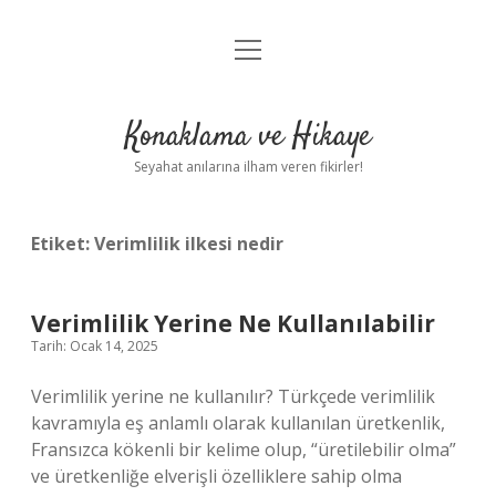
menüyü
Anasayfa
aç
Gizlilik Politikası
Konaklama ve Hikaye
Yasal Uyarı
Seyahat anılarına ilham veren fikirler!
Hakkımızda
Etiket:
Verimlilik ilkesi nedir
Verimlilik Yerine Ne Kullanılabilir
Tarih: Ocak 14, 2025
Verimlilik yerine ne kullanılır? Türkçede verimlilik
kavramıyla eş anlamlı olarak kullanılan üretkenlik,
Fransızca kökenli bir kelime olup, “üretilebilir olma”
ve üretkenliğe elverişli özelliklere sahip olma