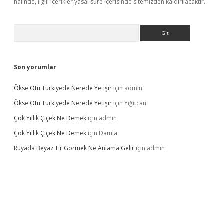
halinde, ilgili içerikler yasal süre içerisinde sitemizden kaldırılacaktır.
Arama
Son yorumlar
Ökse Otu Türkiyede Nerede Yetişir
için
admin
Ökse Otu Türkiyede Nerede Yetişir
için
Yiğitcan
Çok Yıllık Çiçek Ne Demek
için
admin
Çok Yıllık Çiçek Ne Demek
için
Damla
Rüyada Beyaz Tır Görmek Ne Anlama Gelir
için
admin