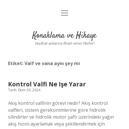
menüyü
Anasayfa
aç
Gizlilik Politikası
Konaklama ve Hikaye
Yasal Uyarı
Seyahat anılarına ilham veren fikirler!
Hakkımızda
Etiket:
Valf ve vana aynı şey mi
Kontrol Valfi Ne Işe Yarar
Tarih: Ekim 30, 2024
Akış kontrol valfinin görevi nedir? Akış kontrol
valfleri, sistem gereksinimlerine göre hidrolik
silindirler ve hidrolik motor şaftı üzerindeki yağın
akış hızını ayarlamak veya şekillendirmek için