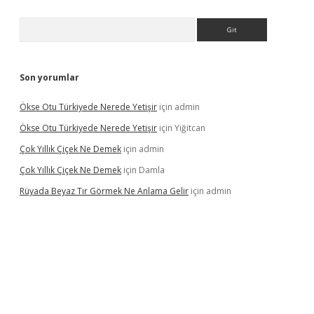
Arama
Son yorumlar
Ökse Otu Türkiyede Nerede Yetişir
için
admin
Ökse Otu Türkiyede Nerede Yetişir
için
Yiğitcan
Çok Yıllık Çiçek Ne Demek
için
admin
Çok Yıllık Çiçek Ne Demek
için
Damla
Rüyada Beyaz Tır Görmek Ne Anlama Gelir
için
admin
no giriş
www.betexper.xyz/