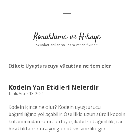
menüyü
Anasayfa
aç
Gizlilik Politikası
Konaklama ve Hikaye
Yasal Uyarı
Seyahat anılarına ilham veren fikirler!
Hakkımızda
Etiket:
Uyuşturucuyu vücuttan ne temizler
Kodein Yan Etkileri Nelerdir
Tarih: Aralık 13, 2024
Kodein içince ne olur? Kodein uyuşturucu
bağımlılığına yol açabilir. Özellikle uzun süreli kodein
kullanımından sonra ortaya çıkabilen bağımlılık, ilacı
bıraktıktan sonra yorgunluk ve sinirlilik gibi