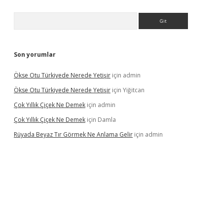
Arama
Son yorumlar
Ökse Otu Türkiyede Nerede Yetişir
için
admin
Ökse Otu Türkiyede Nerede Yetişir
için
Yiğitcan
Çok Yıllık Çiçek Ne Demek
için
admin
Çok Yıllık Çiçek Ne Demek
için
Damla
Rüyada Beyaz Tır Görmek Ne Anlama Gelir
için
admin
ino giriş
www.betexper.xyz/