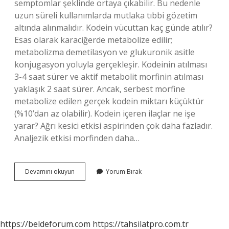
semptomlar şeklinde ortaya çıkabilir. Bu nedenle
uzun süreli kullanımlarda mutlaka tıbbi gözetim
altında alınmalıdır. Kodein vücuttan kaç günde atılır?
Esas olarak karaciğerde metabolize edilir;
metabolizma demetilasyon ve glukuronik asitle
konjugasyon yoluyla gerçekleşir. Kodeinin atılması
3-4 saat sürer ve aktif metabolit morfinin atılması
yaklaşık 2 saat sürer. Ancak, serbest morfine
metabolize edilen gerçek kodein miktarı küçüktür
(%10’dan az olabilir). Kodein içeren ilaçlar ne işe
yarar? Ağrı kesici etkisi aspirinden çok daha fazladır.
Analjezik etkisi morfinden daha…
Kodein
Devamını okuyun
Yorum Bırak
Yan
Etkileri
Nelerdir
https://beldeforum.com
https://tahsilatpro.com.tr