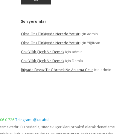
Son yorumlar
Ökse Otu Türkiyede Nerede Yetişir
için
admin
Ökse Otu Türkiyede Nerede Yetişir
için
Yiğitcan
Çok Yıllık Çiçek Ne Demek
için
admin
Çok Yıllık Çiçek Ne Demek
için
Damla
Rüyada Beyaz Tır Görmek Ne Anlama Gelir
için
admin
06 0 726
Telegram: @karabul
vermektedir. Bu nedenle, sitedeki içerikleri proaktif olarak denetleme