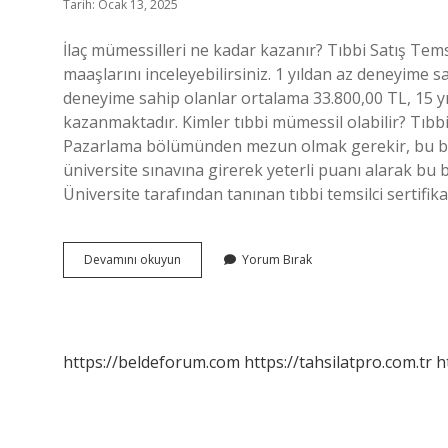
Tarih: Ocak 13, 2025
İlaç mümessilleri ne kadar kazanır? Tıbbi Satış Temsi
maaşlarını inceleyebilirsiniz. 1 yıldan az deneyime sa
deneyime sahip olanlar ortalama 33.800,00 TL, 15 yı
kazanmaktadır. Kimler tıbbi mümessil olabilir? Tıbbi 
Pazarlama bölümünden mezun olmak gerekir, bu bölüm
üniversite sınavına girerek yeterli puanı alarak bu bö
Üniversite tarafından tanınan tıbbi temsilci sertifika
İLaç
Devamını okuyun
Yorum Bırak
Mümessili
Olmak
Için
Ne
Yapılır
https://beldeforum.com
https://tahsilatpro.com.tr
h