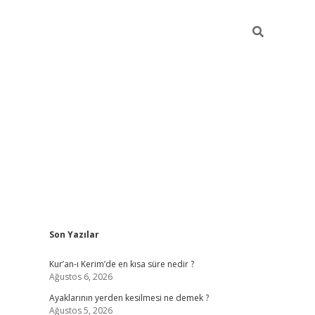
Sidebar
Son Yazılar
ilbet yeni giriş
ilbet giriş
vdcasino giriş
w
Kur’an-ı Kerim’de en kısa süre nedir ?
Ağustos 6, 2026
Ayaklarının yerden kesilmesi ne demek ?
Ağustos 5, 2026