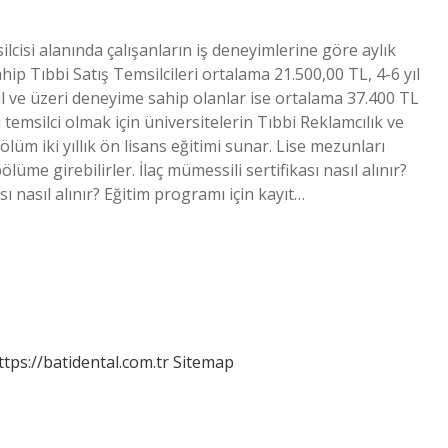
lcisi alanında çalışanların iş deneyimlerine göre aylık
hip Tıbbi Satış Temsilcileri ortalama 21.500,00 TL, 4-6 yıl
l ve üzeri deneyime sahip olanlar ise ortalama 37.400 TL
temsilci olmak için üniversitelerin Tıbbi Reklamcılık ve
 iki yıllık ön lisans eğitimi sunar. Lise mezunları
lüme girebilirler. İlaç mümessili sertifikası nasıl alınır?
sı nasıl alınır? Eğitim programı için kayıt…
ttps://batidental.com.tr
Sitemap