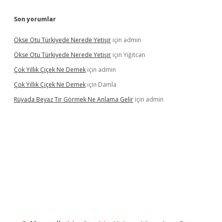
Son yorumlar
Ökse Otu Türkiyede Nerede Yetişir
için
admin
Ökse Otu Türkiyede Nerede Yetişir
için
Yiğitcan
Çok Yıllık Çiçek Ne Demek
için
admin
Çok Yıllık Çiçek Ne Demek
için
Damla
Rüyada Beyaz Tır Görmek Ne Anlama Gelir
için
admin
no giriş
www.betexper.xyz/