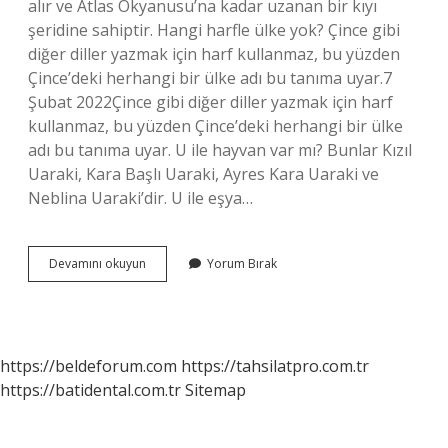
alır ve Atlas Okyanusu’na kadar uzanan bir kıyı
şeridine sahiptir. Hangi harfle ülke yok? Çince gibi
diğer diller yazmak için harf kullanmaz, bu yüzden
Çince’deki herhangi bir ülke adı bu tanıma uyar.7
Şubat 2022Çince gibi diğer diller yazmak için harf
kullanmaz, bu yüzden Çince’deki herhangi bir ülke
adı bu tanıma uyar. U ile hayvan var mı? Bunlar Kızıl
Uaraki, Kara Başlı Uaraki, Ayres Kara Uaraki ve
Neblina Uaraki’dir. U ile eşya…
U
Devamını okuyun
Yorum Bırak
Ile
Ülke
Var
Mı
https://beldeforum.com
https://tahsilatpro.com.tr
https://batidental.com.tr
Sitemap