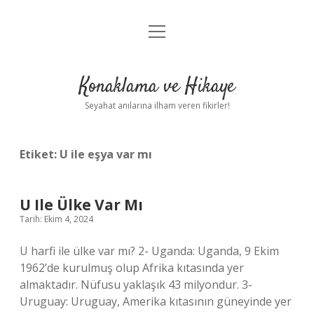
menüyü
Anasayfa
aç
Gizlilik Politikası
Konaklama ve Hikaye
Yasal Uyarı
Seyahat anılarına ilham veren fikirler!
Hakkımızda
Etiket:
U ile eşya var mı
U Ile Ülke Var Mı
Tarih: Ekim 4, 2024
U harfi ile ülke var mı? 2- Uganda: Uganda, 9 Ekim
1962’de kurulmuş olup Afrika kıtasında yer
almaktadır. Nüfusu yaklaşık 43 milyondur. 3-
Uruguay: Uruguay, Amerika kıtasının güneyinde yer