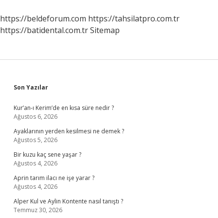
Ilk
Kez
https://beldeforum.com
https://tahsilatpro.com.tr
Hangi
https://batidental.com.tr
Sitemap
Savaşa
Asker
Gönderdi
Sidebar
Son Yazılar
Kur’an-ı Kerim’de en kısa süre nedir ?
Ağustos 6, 2026
Ayaklarının yerden kesilmesi ne demek ?
Ağustos 5, 2026
Bir kuzu kaç sene yaşar ?
Ağustos 4, 2026
Aprin tarım ilacı ne işe yarar ?
Ağustos 4, 2026
Alper Kul ve Aylin Kontente nasıl tanıştı ?
Temmuz 30, 2026