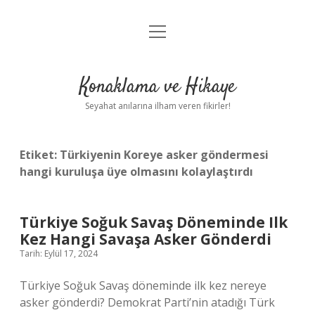
menüyü
Anasayfa
aç
Gizlilik Politikası
Konaklama ve Hikaye
Yasal Uyarı
Seyahat anılarına ilham veren fikirler!
Hakkımızda
Etiket:
Türkiyenin Koreye asker göndermesi
hangi kuruluşa üye olmasını kolaylaştırdı
Türkiye Soğuk Savaş Döneminde Ilk
Kez Hangi Savaşa Asker Gönderdi
Tarih: Eylül 17, 2024
Türkiye Soğuk Savaş döneminde ilk kez nereye
asker gönderdi? Demokrat Parti’nin atadığı Türk