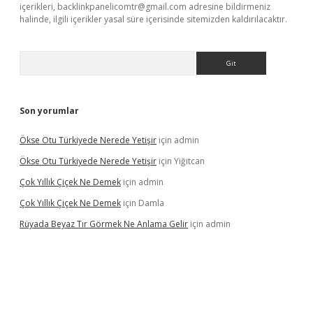
içerikleri,
backlinkpanelicomtr@gmail.com
adresine bildirmeniz
halinde, ilgili içerikler yasal süre içerisinde sitemizden kaldırılacaktır.
Arama
Son yorumlar
Ökse Otu Türkiyede Nerede Yetişir
için
admin
Ökse Otu Türkiyede Nerede Yetişir
için
Yiğitcan
Çok Yıllık Çiçek Ne Demek
için
admin
Çok Yıllık Çiçek Ne Demek
için
Damla
Rüyada Beyaz Tır Görmek Ne Anlama Gelir
için
admin