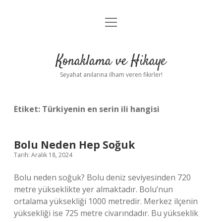
menüyü
Anasayfa
aç
Gizlilik Politikası
Konaklama ve Hikaye
Yasal Uyarı
Seyahat anılarına ilham veren fikirler!
Hakkımızda
Etiket:
Türkiyenin en serin ili hangisi
Bolu Neden Hep Soğuk
Tarih: Aralık 18, 2024
Bolu neden soğuk? Bolu deniz seviyesinden 720
metre yükseklikte yer almaktadır. Bolu’nun
ortalama yüksekliği 1000 metredir. Merkez ilçenin
yüksekliği ise 725 metre civarındadır. Bu yükseklik