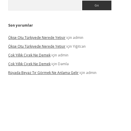
Arama
Son yorumlar
Ökse Otu Türkiyede Nerede Yetişir
için
admin
Ökse Otu Türkiyede Nerede Yetişir
için
Yiğitcan
Çok Yıllık Çiçek Ne Demek
için
admin
Çok Yıllık Çiçek Ne Demek
için
Damla
Rüyada Beyaz Tır Görmek Ne Anlama Gelir
için
admin
no giriş
www.betexper.xyz/