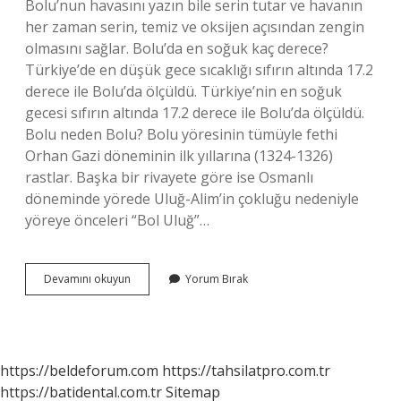
Bolu’nun havasını yazın bile serin tutar ve havanın
her zaman serin, temiz ve oksijen açısından zengin
olmasını sağlar. Bolu’da en soğuk kaç derece?
Türkiye’de en düşük gece sıcaklığı sıfırın altında 17.2
derece ile Bolu’da ölçüldü. Türkiye’nin en soğuk
gecesi sıfırın altında 17.2 derece ile Bolu’da ölçüldü.
Bolu neden Bolu? Bolu yöresinin tümüyle fethi
Orhan Gazi döneminin ilk yıllarına (1324-1326)
rastlar. Başka bir rivayete göre ise Osmanlı
döneminde yörede Uluğ-Alim’in çokluğu nedeniyle
yöreye önceleri “Bol Uluğ”…
Bolu
Devamını okuyun
Yorum Bırak
Neden
Hep
Soğuk
https://beldeforum.com
https://tahsilatpro.com.tr
https://batidental.com.tr
Sitemap