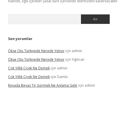
halinde, ilgili içerikler yasal süre içerisinde sitemizden kaldırılacaktır.
Arama
Son yorumlar
Ökse Otu Türkiyede Nerede Yetişir
için
admin
Ökse Otu Türkiyede Nerede Yetişir
için
Yiğitcan
Çok Yıllık Çiçek Ne Demek
için
admin
Çok Yıllık Çiçek Ne Demek
için
Damla
Rüyada Beyaz Tır Görmek Ne Anlama Gelir
için
admin