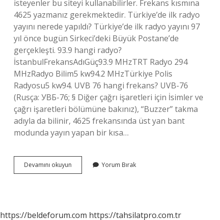
isteyenler bu siteyi kullanabilirler. Frekans kısmına
4625 yazmanız gerekmektedir. Türkiye’de ilk radyo
yayını nerede yapıldı? Türkiye’de ilk radyo yayını 97
yıl önce bugün Sirkeci’deki Büyük Postane’de
gerçekleşti. 93.9 hangi radyo?
İstanbulFrekansAdıGüç93.9 MHzTRT Radyo 294
MHzRadyo Bilim5 kw94.2 MHzTürkiye Polis
Radyosu5 kw94. UVB 76 hangi frekans? UVB-76
(Rusça: УВБ-76; § Diğer çağrı işaretleri için İsimler ve
çağrı işaretleri bölümüne bakınız), “Buzzer” takma
adıyla da bilinir, 4625 frekansında üst yan bant
modunda yayın yapan bir kısa…
Hayalet
Devamını okuyun
Yorum Bırak
Radyo
Istasyonu
Nerede
https://beldeforum.com
https://tahsilatpro.com.tr