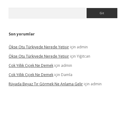
Arama
Son yorumlar
Ökse Otu Türkiyede Nerede Yetişir
için
admin
Ökse Otu Türkiyede Nerede Yetişir
için
Yiğitcan
Çok Yıllık Çiçek Ne Demek
için
admin
Çok Yıllık Çiçek Ne Demek
için
Damla
Rüyada Beyaz Tır Görmek Ne Anlama Gelir
için
admin
no giriş
www.betexper.xyz/