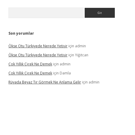
Arama
Son yorumlar
Ökse Otu Türkiyede Nerede Yetişir
için
admin
Ökse Otu Türkiyede Nerede Yetişir
için
Yiğitcan
Çok Yıllık Çiçek Ne Demek
için
admin
Çok Yıllık Çiçek Ne Demek
için
Damla
Rüyada Beyaz Tır Görmek Ne Anlama Gelir
için
admin
no giriş
www.betexper.xyz/