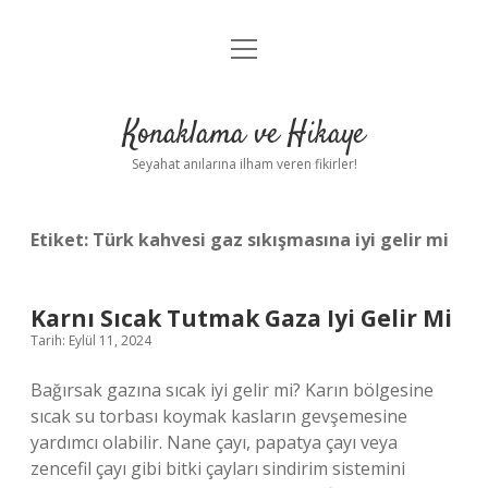
menüyü
Anasayfa
aç
Gizlilik Politikası
Konaklama ve Hikaye
Yasal Uyarı
Seyahat anılarına ilham veren fikirler!
Hakkımızda
Etiket:
Türk kahvesi gaz sıkışmasına iyi gelir mi
Karnı Sıcak Tutmak Gaza Iyi Gelir Mi
Tarih: Eylül 11, 2024
Bağırsak gazına sıcak iyi gelir mi? Karın bölgesine
sıcak su torbası koymak kasların gevşemesine
yardımcı olabilir. Nane çayı, papatya çayı veya
zencefil çayı gibi bitki çayları sindirim sistemini