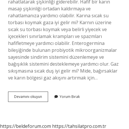
rahatlatarak şişkinliği giderebilir. Hafif bir karın
masajı şişkinliği ortadan kaldırmaya ve
rahatlamanıza yardımcı olabilir. Karına sıcak su
torbası koymak gaza iyi gelir mi? Karnın üzerine
sıcak su torbası koymak veya belirli yiyecek ve
içecekleri sınırlamak krampları ve spazmları
hafifletmeye yardımcı olabilir. Enterogermina
bileşiğinde bulunan probiyotik mikroorganizmalar
sayesinde sindirim sistemini düzenlemeye ve
bağışıklık sistemini desteklemeye yardımcı olur. Gaz
sıkışmasına sıcak duş iyi gelir mi? Mide, bağırsaklar
ve karın bölgesi gaz akışını artırmak için…
Karnı
Devamını okuyun
Yorum Bırak
Sıcak
Tutmak
Gaza
Iyi
Gelir
https://beldeforum.com
https://tahsilatpro.com.tr
Mi