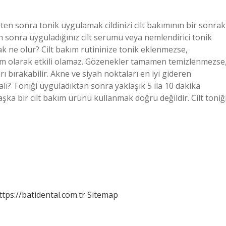
en sonra tonik uygulamak cildinizi cilt bakımının bir sonrak
sonra uyguladığınız cilt serumu veya nemlendirici tonik
ak ne olur? Cilt bakım rutininize tonik eklenmezse,
 tam olarak etkili olamaz. Gözenekler tamamen temizlenmezse
arı bırakabilir. Akne ve siyah noktaları en iyi gideren
lı? Toniği uyguladıktan sonra yaklaşık 5 ila 10 dakika
ka bir cilt bakım ürünü kullanmak doğru değildir. Cilt toniğ
ttps://batidental.com.tr
Sitemap