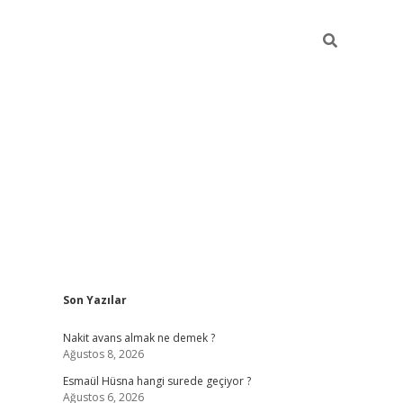
Sidebar
Son Yazılar
ilbet yeni giriş
ilbet giriş
vdcasino giriş
w
Nakit avans almak ne demek ?
Ağustos 8, 2026
Esmaül Hüsna hangi surede geçiyor ?
Ağustos 6, 2026