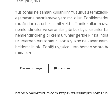
Tarih: Eylül 8, 2024
Yüz toniği ne zaman kullanılır? Yüzünüzü temizledikt
aşamasına hazırlamaya yardımcı olur. Toniklemeden 
tarafından daha hızlı emilecektir. Tonik kullanmazs
nemlendiriciler ve serumlar gibi besleyici ürünler
nemlendiriciler gibi krem ​​ürünler geride kir kalıntıl
ürünlerden biri toniktir. Tonik yüzde ne kadar kalma
beklemelisiniz. Toniği uyguladıktan hemen sonra baş
tamamen…
Tonik
Devamını okuyun
6 Yorum
Ne
Işe
Yarar
https://beldeforum.com
https://tahsilatpro.com.tr
h