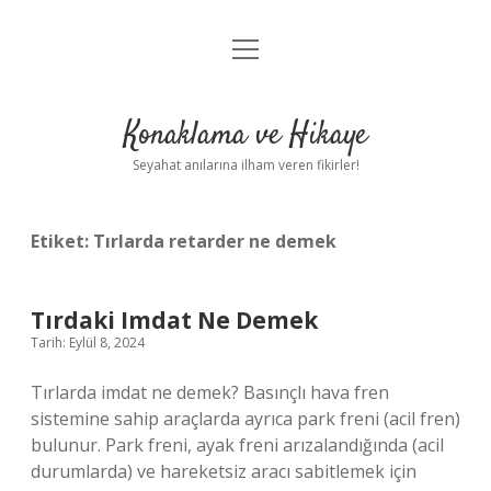
menüyü
Anasayfa
aç
Gizlilik Politikası
Konaklama ve Hikaye
Yasal Uyarı
Seyahat anılarına ilham veren fikirler!
Hakkımızda
Etiket:
Tırlarda retarder ne demek
Tırdaki Imdat Ne Demek
Tarih: Eylül 8, 2024
Tırlarda imdat ne demek? Basınçlı hava fren
sistemine sahip araçlarda ayrıca park freni (acil fren)
bulunur. Park freni, ayak freni arızalandığında (acil
durumlarda) ve hareketsiz aracı sabitlemek için