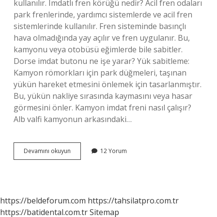
kullanılır. Imdatlı fren körüğü nedir? Acil fren odaları
park frenlerinde, yardımcı sistemlerde ve acil fren
sistemlerinde kullanılır. Fren sisteminde basınçlı
hava olmadığında yay açılır ve fren uygulanır. Bu,
kamyonu veya otobüsü eğimlerde bile sabitler.
Dorse imdat butonu ne işe yarar? Yük sabitleme:
Kamyon römorkları için park düğmeleri, taşınan
yükün hareket etmesini önlemek için tasarlanmıştır.
Bu, yükün nakliye sırasında kaymasını veya hasar
görmesini önler. Kamyon imdat freni nasıl çalışır?
Alb valfi kamyonun arkasındaki…
Tırdaki
Devamını okuyun
12 Yorum
Imdat
Ne
Demek
https://beldeforum.com
https://tahsilatpro.com.tr
https://batidental.com.tr
Sitemap