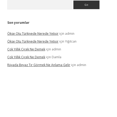
Arama
Son yorumlar
Ökse Otu Türkiyede Nerede Yetişir
için
admin
Ökse Otu Türkiyede Nerede Yetişir
için
Yiğitcan
Çok Yıllık Çiçek Ne Demek
için
admin
Çok Yıllık Çiçek Ne Demek
için
Damla
Rüyada Beyaz Tır Görmek Ne Anlama Gelir
için
admin
bet yeni giriş
ilbet giriş
vdcasino giriş
www.betexper.xyz/