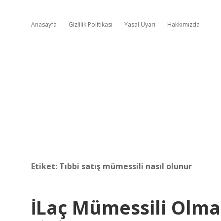
Anasayfa
Gizlilik Politikası
Yasal Uyarı
Hakkımızda
Etiket:
Tıbbi satış mümessili nasıl olunur
İLaç Mümessili Olmak