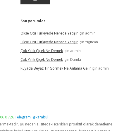
Son yorumlar
Ökse Otu Türkiyede Nerede Yetişir
için
admin
Ökse Otu Türkiyede Nerede Yetişir
için
Yiğitcan
Çok Yıllık Çiçek Ne Demek
için
admin
Çok Yıllık Çiçek Ne Demek
için
Damla
Rüyada Beyaz Tır Görmek Ne Anlama Gelir
için
admin
06 0 726
Telegram: @karabul
vermektedir. Bu nedenle, sitedeki içerikleri proaktif olarak denetleme