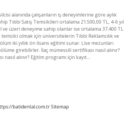
lcisi alanında çalışanların iş deneyimlerine göre aylık
hip Tıbbi Satış Temsilcileri ortalama 21.500,00 TL, 4-6 yıl
l ve üzeri deneyime sahip olanlar ise ortalama 37.400 TL
temsilci olmak için üniversitelerin Tıbbi Reklamcılık ve
 iki yıllık ön lisans eğitimi sunar. Lise mezunları
lüme girebilirler. İlaç mümessili sertifikası nasıl alınır?
sı nasıl alınır? Eğitim programı için kayıt…
ttps://batidental.com.tr
Sitemap