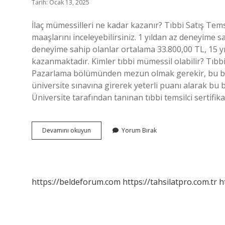
Tarih: Ocak 13, 2025
İlaç mümessilleri ne kadar kazanır? Tıbbi Satış Temsi
maaşlarını inceleyebilirsiniz. 1 yıldan az deneyime sa
deneyime sahip olanlar ortalama 33.800,00 TL, 15 yı
kazanmaktadır. Kimler tıbbi mümessil olabilir? Tıbbi 
Pazarlama bölümünden mezun olmak gerekir, bu bölüm
üniversite sınavına girerek yeterli puanı alarak bu bö
Üniversite tarafından tanınan tıbbi temsilci sertifika
İLaç
Devamını okuyun
Yorum Bırak
Mümessili
Olmak
Için
Ne
Yapılır
https://beldeforum.com
https://tahsilatpro.com.tr
h