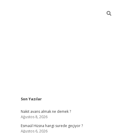
Sidebar
Son Yazılar
ilbet yeni giriş
ilbet giriş
vdcasino giriş
w
Nakit avans almak ne demek ?
Ağustos 8, 2026
Esmaül Hüsna hangi surede geçiyor ?
Ağustos 6, 2026