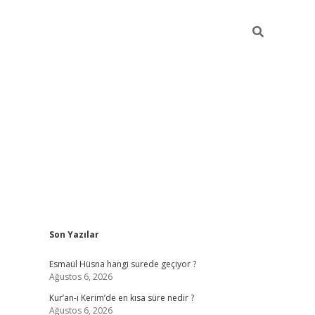
Sidebar
Son Yazılar
ilbet yeni giriş
ilbet giriş
vdcasino giriş
Esmaül Hüsna hangi surede geçiyor ?
Ağustos 6, 2026
Kur’an-ı Kerim’de en kısa süre nedir ?
Ağustos 6, 2026