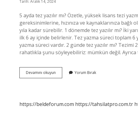
Tarih: Aralık 14, 2024
5 ayda tez yazılır mı? Özetle, yüksek lisans tezi ya
gereksinimlerine, hızınıza ve kaynaklarınıza bağlı ol
yıla kadar sürebilir. 1 dönemde tez yazılır mı? İki yar
ilk 6 ay içinde belirlenir. Tez yazma süreci toplam 6 y
yazma süreci vardır. 2 günde tez yazılır mı? Tezimi
rahatlıkla şunu söyleyebiliriz: mümkün değil. Ayrıc
Yarım
Devamını okuyun
Yorum Bırak
Dönemde
Tez
Yazılır
Mı
https://beldeforum.com
https://tahsilatpro.com.tr
h