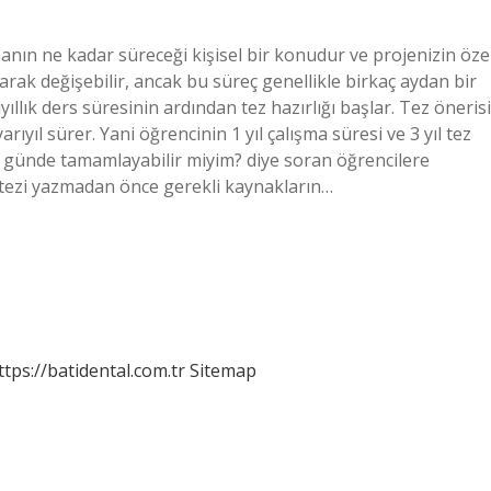
zmanın ne kadar süreceği kişisel bir konudur ve projenizin öze
arak değişebilir, ancak bu süreç genellikle birkaç aydan bir
ıyıllık ders süresinin ardından tez hazırlığı başlar. Tez önerisi
arıyıl sürer. Yani öğrencinin 1 yıl çalışma süresi ve 3 yıl tez
 2 günde tamamlayabilir miyim? diye soran öğrencilere
a tezi yazmadan önce gerekli kaynakların…
ttps://batidental.com.tr
Sitemap