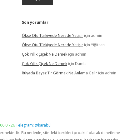
Son yorumlar
Ökse Otu Türkiyede Nerede Yetişir
için
admin
Ökse Otu Türkiyede Nerede Yetişir
için
Yiğitcan
Çok Yıllık Çiçek Ne Demek
için
admin
Çok Yıllık Çiçek Ne Demek
için
Damla
Rüyada Beyaz Tır Görmek Ne Anlama Gelir
için
admin
06 0 726
Telegram: @karabul
vermektedir. Bu nedenle, sitedeki içerikleri proaktif olarak denetleme