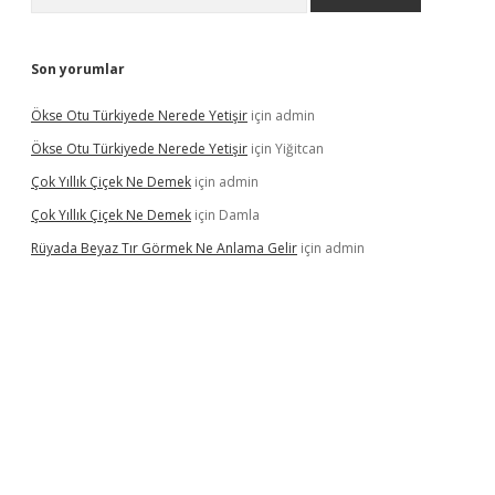
Son yorumlar
Ökse Otu Türkiyede Nerede Yetişir
için
admin
Ökse Otu Türkiyede Nerede Yetişir
için
Yiğitcan
Çok Yıllık Çiçek Ne Demek
için
admin
Çok Yıllık Çiçek Ne Demek
için
Damla
Rüyada Beyaz Tır Görmek Ne Anlama Gelir
için
admin
no giriş
www.betexper.xyz/