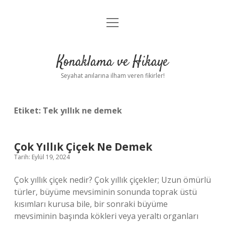
menüyü
Anasayfa
aç
Gizlilik Politikası
Konaklama ve Hikaye
Yasal Uyarı
Seyahat anılarına ilham veren fikirler!
Hakkımızda
Etiket:
Tek yıllık ne demek
Çok Yıllık Çiçek Ne Demek
Tarih: Eylül 19, 2024
Çok yıllık çiçek nedir? Çok yıllık çiçekler; Uzun ömürlü
türler, büyüme mevsiminin sonunda toprak üstü
kısımları kurusa bile, bir sonraki büyüme
mevsiminin başında kökleri veya yeraltı organları