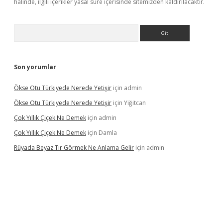
halinde, ilgili içerikler yasal süre içerisinde sitemizden kaldırılacaktır.
Arama
Son yorumlar
Ökse Otu Türkiyede Nerede Yetişir
için
admin
Ökse Otu Türkiyede Nerede Yetişir
için
Yiğitcan
Çok Yıllık Çiçek Ne Demek
için
admin
Çok Yıllık Çiçek Ne Demek
için
Damla
Rüyada Beyaz Tır Görmek Ne Anlama Gelir
için
admin