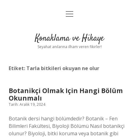
menüyü
Anasayfa
aç
Gizlilik Politikası
Konaklama ve Hikaye
Yasal Uyarı
Seyahat anılarına ilham veren fikirler!
Hakkımızda
Etiket:
Tarla bitkileri okuyan ne olur
Botanikçi Olmak Için Hangi Bölüm
Okunmalı
Tarih: Aralık 19, 2024
Botanik dersi hangi bölümdedir? Botanik – Fen
Bilimleri Fakültesi, Biyoloji Bölümü Nasıl botanikçi
olunur? Biyoloji, bitki koruma veya botanik gibi