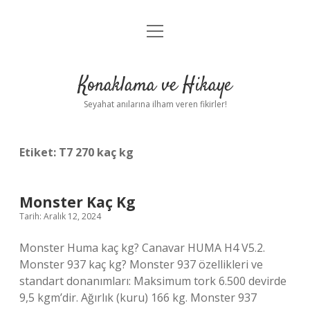
menüyü
Anasayfa
aç
Gizlilik Politikası
Konaklama ve Hikaye
Yasal Uyarı
Seyahat anılarına ilham veren fikirler!
Hakkımızda
Etiket:
T7 270 kaç kg
Monster Kaç Kg
Tarih: Aralık 12, 2024
Monster Huma kaç kg? Canavar HUMA H4 V5.2.
Monster 937 kaç kg? Monster 937 özellikleri ve
standart donanımları: Maksimum tork 6.500 devirde
9,5 kgm’dir. Ağırlık (kuru) 166 kg. Monster 937