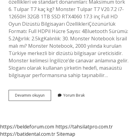
özellikleri ve standart donanımları: Maksimum tork
6. Tulpar T7 kaç kg? Monster Tulpar T7 V20.7.2 i7-
12650H 32GB 1TB SSD RTX4060 17.3 inç Full HD
Oyun Dizüstü Bilgisayarı ÖzellikleriÇözünürlük
Formatı: Full HDPil Hücre Sayısı: 4Bluetooth Sürümü:
5.2Ağırlık: 2.5kgKalınlık: 30. Monster Notebook İsrail
malı mı? Monster Notebook, 2000 yılında kurulan
Türkiye merkezli bir dizüstü bilgisayar üreticisidir.
Monster kelimesi İngilizce’de canavar anlamına gelir.
Sloganı olarak kullanan şirketin hedefi, masaüstü
bilgisayar performansına sahip taşınabilir…
Monster
Devamını okuyun
Yorum Bırak
Kaç
Kg
https://beldeforum.com
https://tahsilatpro.com.tr
https://batidental.com.tr
Sitemap