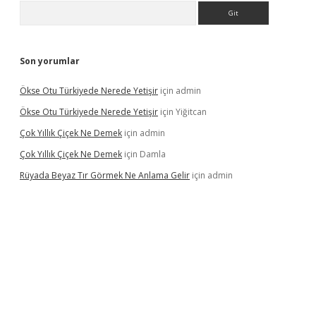
Arama
Son yorumlar
Ökse Otu Türkiyede Nerede Yetişir
için
admin
Ökse Otu Türkiyede Nerede Yetişir
için
Yiğitcan
Çok Yıllık Çiçek Ne Demek
için
admin
Çok Yıllık Çiçek Ne Demek
için
Damla
Rüyada Beyaz Tır Görmek Ne Anlama Gelir
için
admin
no giriş
www.betexper.xyz/