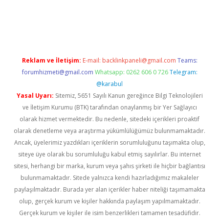
riş
vdcasino giriş
www.betexper.xyz/
Reklam ve İletişim:
E-mail:
backlinkpaneli@gmail.com
Teams:
forumhizmeti@gmail.com
Whatsapp: 0262 606 0 726
Telegram:
@karabul
Yasal Uyarı:
Sitemiz, 5651 Sayılı Kanun gereğince Bilgi Teknolojileri
ve İletişim Kurumu (BTK) tarafından onaylanmış bir Yer Sağlayıcı
olarak hizmet vermektedir. Bu nedenle, sitedeki içerikleri proaktif
olarak denetleme veya araştırma yükümlülüğümüz bulunmamaktadır.
Ancak, üyelerimiz yazdıkları içeriklerin sorumluluğunu taşımakta olup,
siteye üye olarak bu sorumluluğu kabul etmiş sayılırlar. Bu internet
sitesi, herhangi bir marka, kurum veya şahıs şirketi ile hiçbir bağlantısı
bulunmamaktadır. Sitede yalnızca kendi hazırladığımız makaleler
paylaşılmaktadır. Burada yer alan içerikler haber niteliği taşımamakta
olup, gerçek kurum ve kişiler hakkında paylaşım yapılmamaktadır.
Gerçek kurum ve kişiler ile isim benzerlikleri tamamen tesadüfidir.