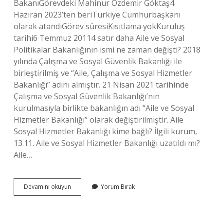
BakanıGörevdeki Mahinur Özdemir Göktaş4
Haziran 2023’ten beriTürkiye Cumhurbaşkanı
olarak atandıGörev süresiKısıtlama yokKuruluş
tarihi6 Temmuz 20114 satır daha Aile ve Sosyal
Politikalar Bakanlığının ismi ne zaman değişti? 2018
yılında Çalışma ve Sosyal Güvenlik Bakanlığı ile
birleştirilmiş ve “Aile, Çalışma ve Sosyal Hizmetler
Bakanlığı” adını almıştır. 21 Nisan 2021 tarihinde
Çalışma ve Sosyal Güvenlik Bakanlığı’nın
kurulmasıyla birlikte bakanlığın adı “Aile ve Sosyal
Hizmetler Bakanlığı” olarak değiştirilmiştir. Aile
Sosyal Hizmetler Bakanlığı kime bağlı? İlgili kurum,
13.11. Aile ve Sosyal Hizmetler Bakanlığı uzatıldı mı?
Aile…
Aile
Devamını okuyun
Yorum Bırak
Ve
Sosyal
Politikalar