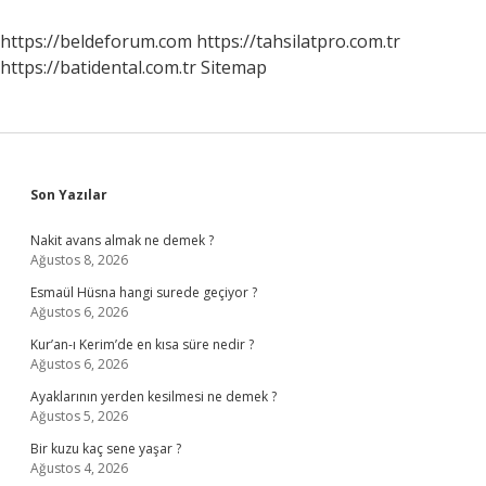
Bakanlığı
Ayrıldı
https://beldeforum.com
https://tahsilatpro.com.tr
Mı
https://batidental.com.tr
Sitemap
Sidebar
Son Yazılar
Nakit avans almak ne demek ?
Ağustos 8, 2026
Esmaül Hüsna hangi surede geçiyor ?
Ağustos 6, 2026
Kur’an-ı Kerim’de en kısa süre nedir ?
Ağustos 6, 2026
Ayaklarının yerden kesilmesi ne demek ?
Ağustos 5, 2026
Bir kuzu kaç sene yaşar ?
Ağustos 4, 2026