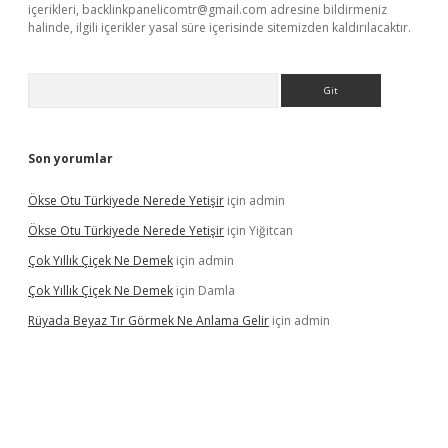
içerikleri,
backlinkpanelicomtr@gmail.com
adresine bildirmeniz
halinde, ilgili içerikler yasal süre içerisinde sitemizden kaldırılacaktır.
Arama
Son yorumlar
Ökse Otu Türkiyede Nerede Yetişir
için
admin
Ökse Otu Türkiyede Nerede Yetişir
için
Yiğitcan
Çok Yıllık Çiçek Ne Demek
için
admin
Çok Yıllık Çiçek Ne Demek
için
Damla
Rüyada Beyaz Tır Görmek Ne Anlama Gelir
için
admin