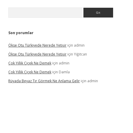
Arama
Son yorumlar
Ökse Otu Türkiyede Nerede Yetişir
için
admin
Ökse Otu Türkiyede Nerede Yetişir
için
Yiğitcan
Çok Yıllık Çiçek Ne Demek
için
admin
Çok Yıllık Çiçek Ne Demek
için
Damla
Rüyada Beyaz Tır Görmek Ne Anlama Gelir
için
admin
iriş
ilbet giriş
vdcasino giriş
www.betexper.xyz/