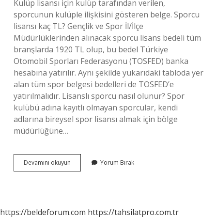
Kulüp lisansı için kulüp tarafından verilen,
sporcunun kulüple ilişkisini gösteren belge. Sporcu
lisansı kaç TL? Gençlik ve Spor İl/İlçe
Müdürlüklerinden alınacak sporcu lisans bedeli tüm
branşlarda 1920 TL olup, bu bedel Türkiye
Otomobil Sporları Federasyonu (TOSFED) banka
hesabına yatırılır. Aynı şekilde yukarıdaki tabloda yer
alan tüm spor belgesi bedelleri de TOSFED’e
yatırılmalıdır. Lisanslı sporcu nasıl olunur? Spor
kulübü adına kayıtlı olmayan sporcular, kendi
adlarına bireysel spor lisansı almak için bölge
müdürlüğüne…
Sporcu
Devamını okuyun
Yorum Bırak
Lisansı
Için
Ne
Gerekiyor
https://beldeforum.com
https://tahsilatpro.com.tr