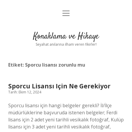
menüyü
Anasayfa
aç
Gizlilik Politikası
Konaklama ve Hikaye
Yasal Uyarı
Seyahat anılarına ilham veren fikirler!
Hakkımızda
Etiket:
Sporcu lisansı zorunlu mu
Sporcu Lisansı Için Ne Gerekiyor
Tarih: Ekim 12, 2024
Sporcu lisansı için hangi belgeler gerekli? İl/İlçe
müdürlüklerine başvuruda istenen belgeler; Ferdi
lisans için 2 adet yeni tarihli vesikalık fotoğraf, Kulüp
lisansı için 3 adet yeni tarihli vesikalık fotoğraf,