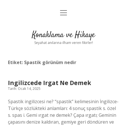
menüyü
Anasayfa
aç
Gizlilik Politikası
Konaklama ve Hikaye
Yasal Uyarı
Seyahat anılarına ilham veren fikirler!
Hakkımızda
Etiket:
Spastik görünüm nedir
Ingilizcede Irgat Ne Demek
Tarih: Ocak 14, 2025
Spastik ingilizcesi ne? “spastik” kelimesinin İngilizce-
Türkçe sözlükteki anlamları: 4 sonuç spastik s. özel
s. spas i. Gemi ırgat ne demek? Çapa ırgatı; Geminin
çapasını denize kaldıran, gemiye geri döndüren ve