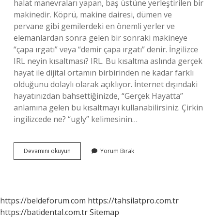
halat manevraları yapan, baş üstüne yerleştirilen bir
makinedir. Köprü, makine dairesi, dümen ve
pervane gibi gemilerdeki en önemli yerler ve
elemanlardan sonra gelen bir sonraki makineye
“çapa ırgatı” veya “demir çapa ırgatı” denir. İngilizce
IRL neyin kısaltması? IRL. Bu kısaltma aslında gerçek
hayat ile dijital ortamın birbirinden ne kadar farklı
olduğunu dolaylı olarak açıklıyor. İnternet dışındaki
hayatınızdan bahsettiğinizde, “Gerçek Hayatta”
anlamına gelen bu kısaltmayı kullanabilirsiniz. Çirkin
ingilizcede ne? “ugly” kelimesinin…
Ingilizcede
Devamını okuyun
Yorum Bırak
Irgat
Ne
Demek
https://beldeforum.com
https://tahsilatpro.com.tr
https://batidental.com.tr
Sitemap