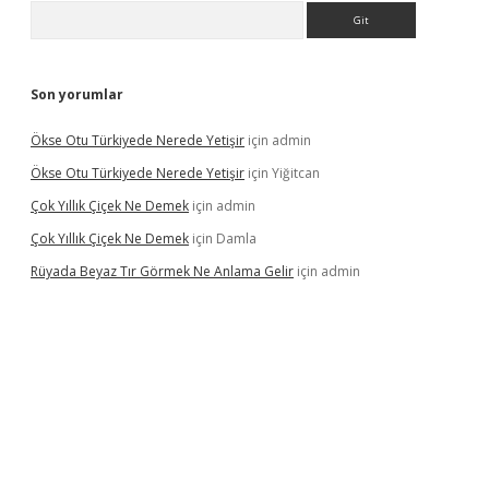
Arama
Son yorumlar
Ökse Otu Türkiyede Nerede Yetişir
için
admin
Ökse Otu Türkiyede Nerede Yetişir
için
Yiğitcan
Çok Yıllık Çiçek Ne Demek
için
admin
Çok Yıllık Çiçek Ne Demek
için
Damla
Rüyada Beyaz Tır Görmek Ne Anlama Gelir
için
admin
no giriş
www.betexper.xyz/