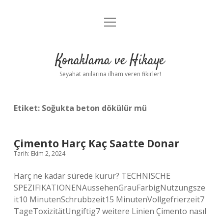
menüyü
Anasayfa
aç
Gizlilik Politikası
Konaklama ve Hikaye
Yasal Uyarı
Seyahat anılarına ilham veren fikirler!
Hakkımızda
Etiket:
Soğukta beton dökülür mü
Çimento Harç Kaç Saatte Donar
Tarih: Ekim 2, 2024
Harç ne kadar sürede kurur? TECHNISCHE
SPEZIFIKATIONENAussehenGrauFarbigNutzungsze
it10 MinutenSchrubbzeit15 MinutenVollgefrierzeit7
TageToxizitätUngiftig7 weitere Linien Çimento nasıl