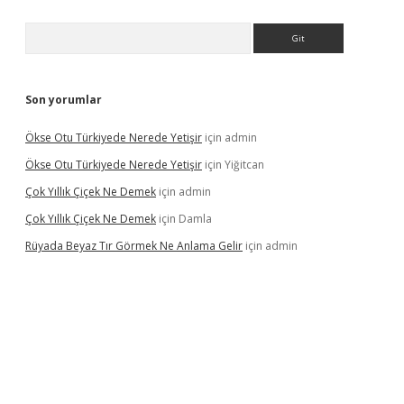
Arama
Son yorumlar
Ökse Otu Türkiyede Nerede Yetişir
için
admin
Ökse Otu Türkiyede Nerede Yetişir
için
Yiğitcan
Çok Yıllık Çiçek Ne Demek
için
admin
Çok Yıllık Çiçek Ne Demek
için
Damla
Rüyada Beyaz Tır Görmek Ne Anlama Gelir
için
admin
no giriş
www.betexper.xyz/