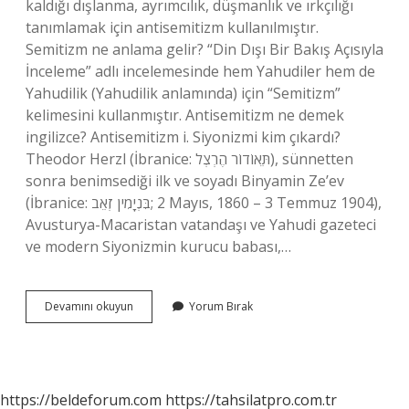
kaldığı dışlanma, ayrımcılık, düşmanlık ve ırkçılığı
tanımlamak için antisemitizm kullanılmıştır.
Semitizm ne anlama gelir? “Din Dışı Bir Bakış Açısıyla
İnceleme” adlı incelemesinde hem Yahudiler hem de
Yahudilik (Yahudilik anlamında) için “Semitizm”
kelimesini kullanmıştır. Antisemitizm ne demek
ingilizce? Antisemitizm i. Siyonizmi kim çıkardı?
Theodor Herzl (İbranice: תֵּאוֹדוֹר הֶרְצְל‎), sünnetten
sonra benimsediği ilk ve soyadı Binyamin Ze’ev
(İbranice: בִּנְיָמִין זְאֵב‎; 2 Mayıs, 1860 – 3 Temmuz 1904),
Avusturya-Macaristan vatandaşı ve Yahudi gazeteci
ve modern Siyonizmin kurucu babası,…
Antisemitizm
Devamını okuyun
Yorum Bırak
Nasıl
Başladı
https://beldeforum.com
https://tahsilatpro.com.tr