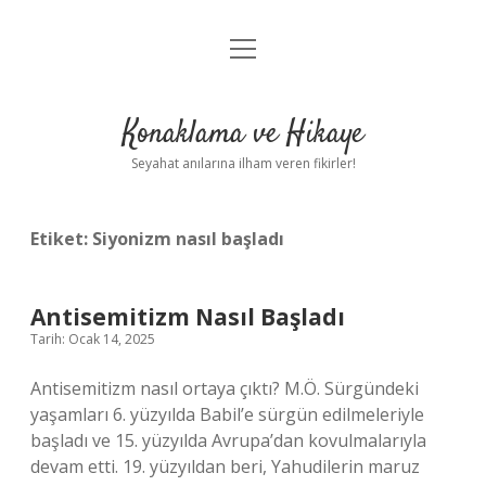
menüyü
Anasayfa
aç
Gizlilik Politikası
Konaklama ve Hikaye
Yasal Uyarı
Seyahat anılarına ilham veren fikirler!
Hakkımızda
Etiket:
Siyonizm nasıl başladı
Antisemitizm Nasıl Başladı
Tarih: Ocak 14, 2025
Antisemitizm nasıl ortaya çıktı? M.Ö. Sürgündeki
yaşamları 6. yüzyılda Babil’e sürgün edilmeleriyle
başladı ve 15. yüzyılda Avrupa’dan kovulmalarıyla
devam etti. 19. yüzyıldan beri, Yahudilerin maruz