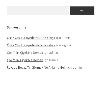
Arama
Son yorumlar
Ökse Otu Türkiyede Nerede Yetişir
için
admin
Ökse Otu Türkiyede Nerede Yetişir
için
Yiğitcan
Çok Yıllık Çiçek Ne Demek
için
admin
Çok Yıllık Çiçek Ne Demek
için
Damla
Rüyada Beyaz Tır Görmek Ne Anlama Gelir
için
admin
no giriş
www.betexper.xyz/